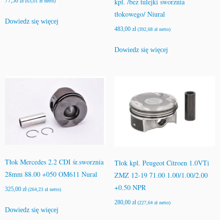
kpl. /bez tulejki sworznia
77,50
zł
(
63,01
zł
netto)
tłokowego/ Niural
Dowiedz się więcej
483,00
zł
(
392,68
zł
netto)
Dowiedz się więcej
Tłok Mercedes 2.2 CDI śr.sworznia
Tłok kpl. Peugeot Citroen 1.0VTi
28mm 88.00 +050 OM611 Nural
ZMZ 12-19 71.00 1.00/1.00/2.00
+0.50 NPR
325,00
zł
(
264,23
zł
netto)
280,00
zł
(
227,64
zł
netto)
Dowiedz się więcej