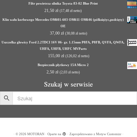
Filtr powietrza silnika Toyota 83-02 Blue Print
21,50
zł
(
17,48
zł
netto)
Klin wału korbowego Mercedes OM601-603 OM611 OM646 (półksiężyc,podcięty)
OE
37,00
zł
(
30,08
zł
netto)
Uszczelka głowicy Ford 2.2TDCI 16V 06- gr. 1.15mm P8FA, P8FB, QVFA, QWFA,
UHFA, UHFB, UHFC MVParts
155,00
zł
(
126,02
zł
netto)
Bezpiecznik płytkowy 15A Micro 2
2,50
zł
(
2,03
zł
netto)
Szukaj w serwisie
·
© 2026
MOTORAN
·
Oparte na
·
Zaprojektowano z
Motyw Customizr
·