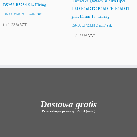
Uszczelka głowicy silnika Opel
B5252 B5254 91- Elring
1.6D B16DTC B16DTH B16DTJ
107,00
zł
szt.
(
86,99
zł
netto)
gr.1.45mm 13- Elring
incl. 23% VAT
156,00
zł
szt.
(
126,83
zł
netto)
incl. 23% VAT
Dostawa gratis
Przy zakupie powyżej 1220zł
(netto)