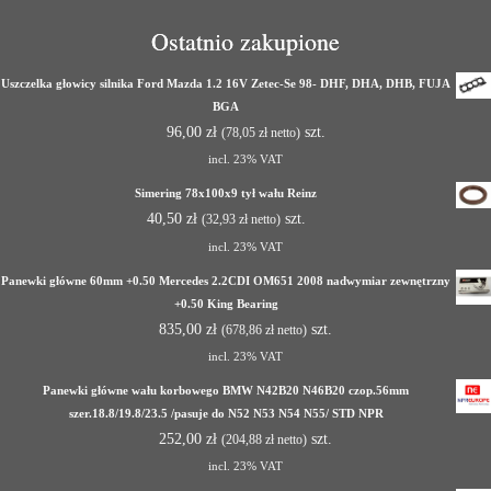
Ostatnio zakupione
Uszczelka głowicy silnika Ford Mazda 1.2 16V Zetec-Se 98- DHF, DHA, DHB, FUJA
BGA
96,00
zł
szt.
(
78,05
zł
netto)
incl. 23% VAT
Simering 78x100x9 tył wału Reinz
40,50
zł
szt.
(
32,93
zł
netto)
incl. 23% VAT
Panewki główne 60mm +0.50 Mercedes 2.2CDI OM651 2008 nadwymiar zewnętrzny
+0.50 King Bearing
835,00
zł
szt.
(
678,86
zł
netto)
incl. 23% VAT
Panewki główne wału korbowego BMW N42B20 N46B20 czop.56mm
szer.18.8/19.8/23.5 /pasuje do N52 N53 N54 N55/ STD NPR
252,00
zł
szt.
(
204,88
zł
netto)
incl. 23% VAT