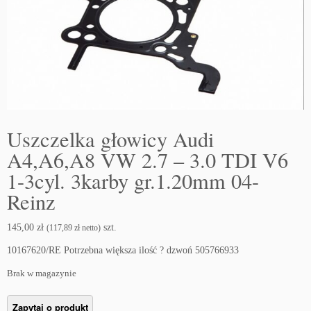
Uszczelka głowicy Audi
A4,A6,A8 VW 2.7 – 3.0 TDI V6
1-3cyl. 3karby gr.1.20mm 04-
Reinz
145,00
zł
szt.
(
117,89
zł
netto)
10167620/RE Potrzebna większa ilość ? dzwoń 505766933
Brak w magazynie