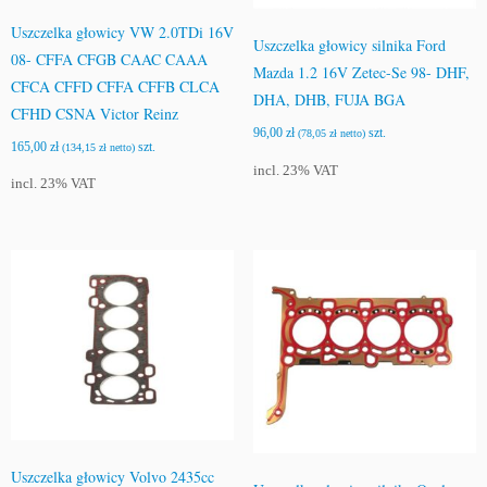
Uszczelka głowicy VW 2.0TDi 16V
Uszczelka głowicy silnika Ford
08- CFFA CFGB CAAC CAAA
Mazda 1.2 16V Zetec-Se 98- DHF,
CFCA CFFD CFFA CFFB CLCA
DHA, DHB, FUJA BGA
CFHD CSNA Victor Reinz
96,00
zł
szt.
(
78,05
zł
netto)
165,00
zł
szt.
(
134,15
zł
netto)
incl. 23% VAT
incl. 23% VAT
Uszczelka głowicy Volvo 2435cc