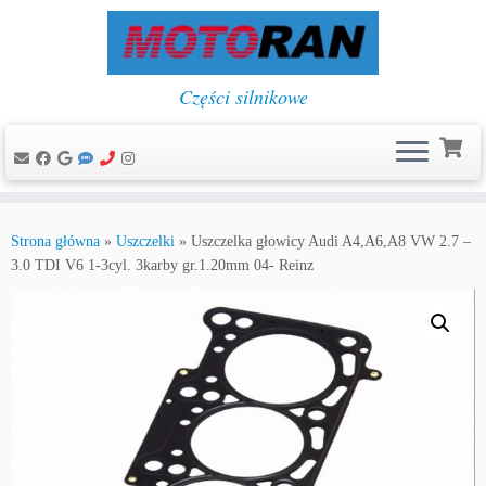
Części silnikowe
Przejdź
do
Strona główna
»
Uszczelki
»
Uszczelka głowicy Audi A4,A6,A8 VW 2.7 –
treści
3.0 TDI V6 1-3cyl. 3karby gr.1.20mm 04- Reinz