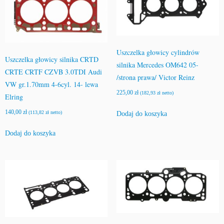
Uszczelka głowicy cylindrów
Uszczelka głowicy silnika CRTD
silnika Mercedes OM642 05-
CRTE CRTF CZVB 3.0TDI Audi
/strona prawa/ Victor Reinz
VW gr.1.70mm 4-6cyl. 14- lewa
225,00
zł
(
182,93
zł
netto)
Elring
140,00
zł
(
113,82
zł
netto)
Dodaj do koszyka
Dodaj do koszyka