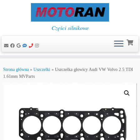
Części silnikowe
Przejdź
do
Strona główna
»
Uszczelki
»
Uszczelka głowicy Audi VW Volvo 2.5 TDI
treści
1.61mm MVParts