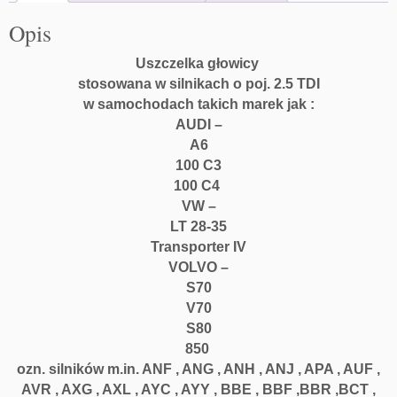
Opis
Uszczelka głowicy
stosowana w silnikach o poj. 2.5 TDI
w samochodach takich marek jak :
AUDI
–
A6
100 C3
100 C4
VW
–
LT 28-35
Transporter IV
VOLVO
–
S70
V70
S80
850
ozn. silników m.in. ANF , ANG , ANH , ANJ , APA , AUF ,
AVR , AXG , AXL , AYC , AYY , BBE , BBF ,BBR ,BCT ,