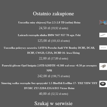
Ostatnio zakupione
Uszczelka misy olejowej Fiat 2.5-2.8 TD (sofim) Reinz
24,50
zł
(
19,92
zł
netto)
Łańcuch rozrządu silnika BMW N47 N57 70 ogn. Febi
125,00
zł
(
101,63
zł
netto)
Uszczelka pokrywy zaworów 3.0TFSi Porsche Audi VW Bentley DCBE, DCAB,
DCBF, CWGD, CZSA, DCBD 16- lewa Elring
22,00
zł
(
17,89
zł
netto)
Panewki główne Opel Insignia 2.0TD A20DTH +0.508 wał oraz +0.50 po zewnątrz
NPR
242,00
zł
(
196,75
zł
netto)
Simering wałka rozrządu /bez spręzynki/ 1.5 BlueHdi EcoBlue 17- YHZ YHW YHY
DV5RC ZTJ Z2DA Z2GA D15 Victor Reinz
40,00
zł
(
32,52
zł
netto)
Szukaj w serwisie