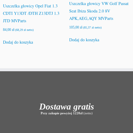
Uszczelka głowicy VW Golf Passat
Uszczelka głowicy Opel Fiat 1.3
Seat Ibiza Skoda 2.0 8V
CDTI Y13DT /DTH Z13DTJ 1.3
APK,AEG,AQY MVParts
JTD MVParts
105,00
zł
(
85,37
zł
netto)
84,00
zł
(
68,29
zł
netto)
Dodaj do koszyka
Dodaj do koszyka
Dostawa gratis
Przy zakupie powyżej 1220zł
(netto)