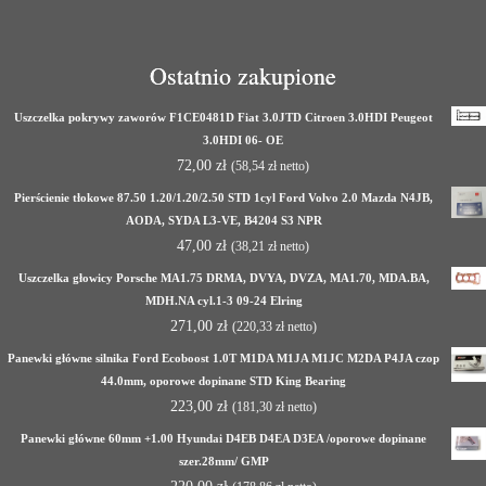
Ostatnio zakupione
Uszczelka pokrywy zaworów F1CE0481D Fiat 3.0JTD Citroen 3.0HDI Peugeot
3.0HDI 06- OE
72,00
zł
(
58,54
zł
netto)
Pierścienie tłokowe 87.50 1.20/1.20/2.50 STD 1cyl Ford Volvo 2.0 Mazda N4JB,
AODA, SYDA L3-VE, B4204 S3 NPR
47,00
zł
(
38,21
zł
netto)
Uszczelka głowicy Porsche MA1.75 DRMA, DVYA, DVZA, MA1.70, MDA.BA,
MDH.NA cyl.1-3 09-24 Elring
271,00
zł
(
220,33
zł
netto)
Panewki główne silnika Ford Ecoboost 1.0T M1DA M1JA M1JC M2DA P4JA czop
44.0mm, oporowe dopinane STD King Bearing
223,00
zł
(
181,30
zł
netto)
Panewki główne 60mm +1.00 Hyundai D4EB D4EA D3EA /oporowe dopinane
szer.28mm/ GMP