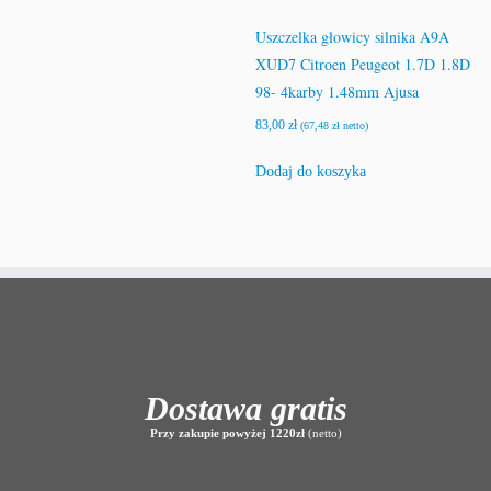
Uszczelka głowicy silnika A9A
XUD7 Citroen Peugeot 1.7D 1.8D
98- 4karby 1.48mm Ajusa
83,00
zł
(
67,48
zł
netto)
Dodaj do koszyka
Dostawa gratis
Przy zakupie powyżej 1220zł
(netto)