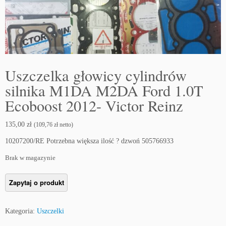
Uszczelka głowicy cylindrów
silnika M1DA M2DA Ford 1.0T
Ecoboost 2012- Victor Reinz
135,00
zł
(
109,76
zł
netto)
10207200/RE Potrzebna większa ilość ? dzwoń 505766933
Brak w magazynie
Kategoria:
Uszczelki