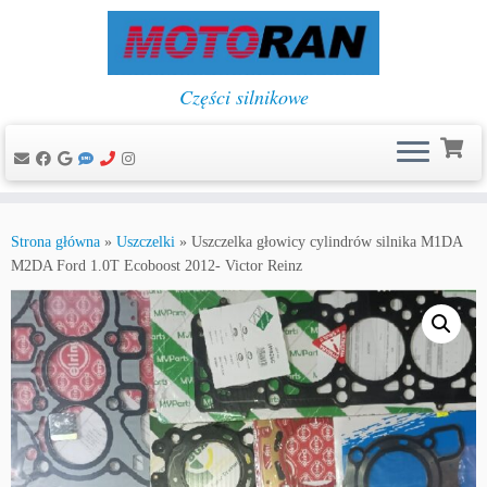
Części silnikowe
Przejdź
do
Strona główna
»
Uszczelki
»
Uszczelka głowicy cylindrów silnika M1DA
treści
M2DA Ford 1.0T Ecoboost 2012- Victor Reinz