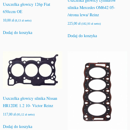
Uszczelka głowicy cylindrów
Uszczelka głowicy 126p Fiat
silnika Mercedes OM642 05-
650ccm OE
/strona lewa/ Reinz
10,00
zł
(
8,13
zł
netto)
225,00
zł
(
182,93
zł
netto)
Dodaj do koszyka
Dodaj do koszyka
Uszczelka głowicy silnika Nissan
HR12DE 1.2 10- Victor Reinz
117,00
zł
(
95,12
zł
netto)
Dodaj do koszyka