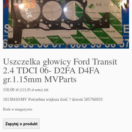
Uszczelka głowicy Ford Transit
2.4 TDCI 06- D2FA D4FA
gr.1.15mm MVParts
150,00
zł
szt.
(
121,95
zł
netto)
10138410/MV Potrzebna większa ilość ? dzwoń 505766933
Brak w magazynie