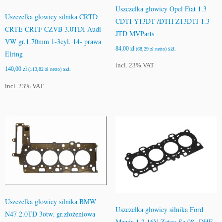
Uszczelka głowicy Opel Fiat 1.3
Uszczelka głowicy silnika CRTD
CDTI Y13DT /DTH Z13DTJ 1.3
CRTE CRTF CZVB 3.0TDI Audi
JTD MVParts
VW gr.1.70mm 1-3cyl. 14- prawa
84,00
zł
szt.
(
68,29
zł
netto)
Elring
incl. 23% VAT
140,00
zł
szt.
(
113,82
zł
netto)
incl. 23% VAT
Uszczelka głowicy silnika BMW
Uszczelka głowicy silnika Ford
N47 2.0TD 3otw. gr.złożeniowa
Mazda 1.2 16V Zetec-Se 98- DHF,