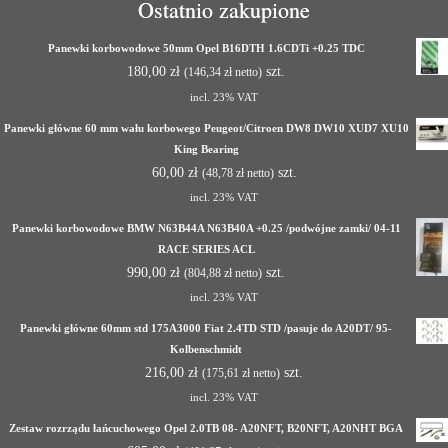
Ostatnio zakupione
Panewki korbowodowe 50mm Opel B16DTH 1.6CDTi +0.25 TDC
180,00
zł
szt.
(
146,34
zł
netto)
incl. 23% VAT
Panewki główne 60 mm wału korbowego Peugeot/Citroen DW8 DW10 XUD7 XU10
King Bearing
60,00
zł
szt.
(
48,78
zł
netto)
incl. 23% VAT
Panewki korbowodowe BMW N63B44A N63B40A +0.25 /podwójne zamki/ 04-11
RACE SERIES ACL
990,00
zł
szt.
(
804,88
zł
netto)
incl. 23% VAT
Panewki główne 60mm std 175A3000 Fiat 2.4TD STD /pasuje do A20DT/ 95-
Kolbenschmidt
216,00
zł
szt.
(
175,61
zł
netto)
incl. 23% VAT
Zestaw rozrządu łańcuchowego Opel 2.0TB 08- A20NFT, B20NFT, A20NHT BGA