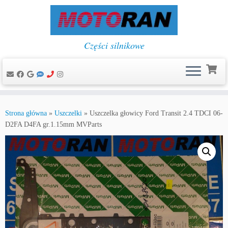
Części silnikowe
Przejdź
do
Strona główna
»
Uszczelki
»
Uszczelka głowicy Ford Transit 2.4 TDCI 06-
treści
D2FA D4FA gr.1.15mm MVParts