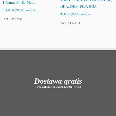
1.65mm 09- Dr Motor
DHA, DHB, FUJA BGA
271,00
zł
szt.
(
220,33
zł
netto)
96,00
zł
szt.
(
78,05
zł
netto)
incl. 23% VAT
incl. 23% VAT
Dostawa gratis
Przy zakupie powyżej 1220zł
(netto)