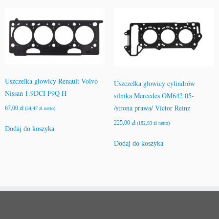
Uszczelka głowicy Renault Volvo
Uszczelka głowicy cylindrów
Nissan 1.9DCI F9Q H
silnika Mercedes OM642 05-
/strona prawa/ Victor Reinz
67,00
zł
(
54,47
zł
netto)
225,00
zł
(
182,93
zł
netto)
Dodaj do koszyka
Dodaj do koszyka