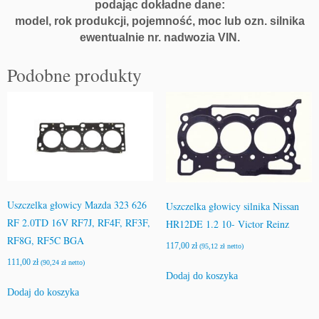
podając dokładne dane:
model, rok produkcji, pojemność, moc lub ozn. silnika
ewentualnie nr. nadwozia VIN.
Podobne produkty
Uszczelka głowicy Mazda 323 626
Uszczelka głowicy silnika Nissan
RF 2.0TD 16V RF7J, RF4F, RF3F,
HR12DE 1.2 10- Victor Reinz
RF8G, RF5C BGA
117,00
zł
(
95,12
zł
netto)
111,00
zł
(
90,24
zł
netto)
Dodaj do koszyka
Dodaj do koszyka