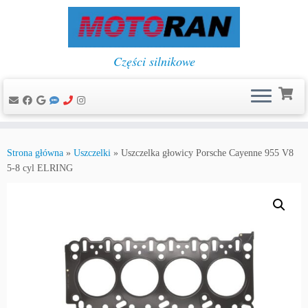
Części silnikowe
Przejdź
do
Strona główna
»
Uszczelki
»
Uszczelka głowicy Porsche Cayenne 955 V8
treści
5-8 cyl ELRING