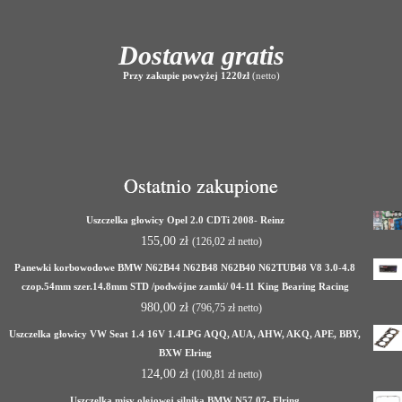
Dostawa gratis
Przy zakupie powyżej 1220zł
(netto)
Ostatnio zakupione
Uszczelka głowicy Opel 2.0 CDTi 2008- Reinz
155,00
zł
(
126,02
zł
netto)
Panewki korbowodowe BMW N62B44 N62B48 N62B40 N62TUB48 V8 3.0-4.8
czop.54mm szer.14.8mm STD /podwójne zamki/ 04-11 King Bearing Racing
980,00
zł
(
796,75
zł
netto)
Uszczelka głowicy VW Seat 1.4 16V 1.4LPG AQQ, AUA, AHW, AKQ, APE, BBY,
BXW Elring
124,00
zł
(
100,81
zł
netto)
Uszczelka misy olejowej silnika BMW N57 07- Elring