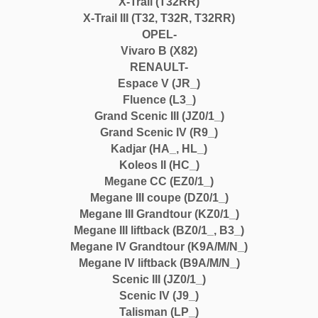
X-Trail (T32RR)
X-Trail III (T32, T32R, T32RR)
OPEL-
Vivaro B (X82)
RENAULT-
Espace V (JR_)
Fluence (L3_)
Grand Scenic III (JZ0/1_)
Grand Scenic IV (R9_)
Kadjar (HA_, HL_)
Koleos II (HC_)
Megane CC (EZ0/1_)
Megane III coupe (DZ0/1_)
Megane III Grandtour (KZ0/1_)
Megane III liftback (BZ0/1_, B3_)
Megane IV Grandtour (K9A/M/N_)
Megane IV liftback (B9A/M/N_)
Scenic III (JZ0/1_)
Scenic IV (J9_)
Talisman (LP_)