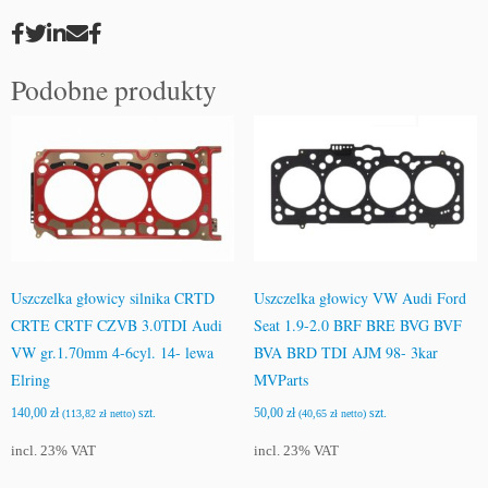
Podobne produkty
Uszczelka głowicy silnika CRTD
Uszczelka głowicy VW Audi Ford
CRTE CRTF CZVB 3.0TDI Audi
Seat 1.9-2.0 BRF BRE BVG BVF
VW gr.1.70mm 4-6cyl. 14- lewa
BVA BRD TDI AJM 98- 3kar
Elring
MVParts
140,00
zł
szt.
50,00
zł
szt.
(
113,82
zł
netto)
(
40,65
zł
netto)
incl. 23% VAT
incl. 23% VAT