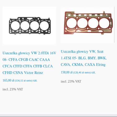
Uszczelka głowicy VW, Seat
Uszczelka głowicy VW 2.0TDi 16V
1.4TSI 05- BLG, BMY, BWK,
08- CFFA CFGB CAAC CAAA
CAVA, CKMA, CAXA Elring
CFCA CFFD CFFA CFFB CLCA
CFHD CSNA Victor Reinz
158,00
zł
szt.
(
128,46
zł
netto)
165,00
zł
szt.
(
134,15
zł
netto)
incl. 23% VAT
incl. 23% VAT