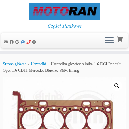
Części silnikowe
Przejdź
do
Strona główna
»
Uszczelki
»
Uszczelka głowicy silnika 1.6 DCI Renault
treści
Opel 1.6 CDTI Mercedes BlueTec R9M Elring