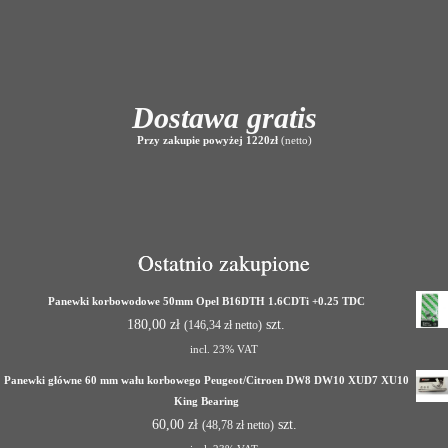
Dostawa gratis
Przy zakupie powyżej 1220zł
(netto)
Ostatnio zakupione
Panewki korbowodowe 50mm Opel B16DTH 1.6CDTi +0.25 TDC
180,00
zł
szt.
(
146,34
zł
netto)
incl. 23% VAT
Panewki główne 60 mm wału korbowego Peugeot/Citroen DW8 DW10 XUD7 XU10
King Bearing
60,00
zł
szt.
(
48,78
zł
netto)