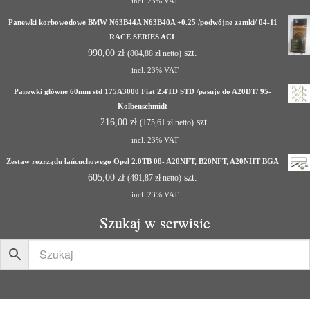
incl. 23% VAT
Panewki korbowodowe BMW N63B44A N63B40A +0.25 /podwójne zamki/ 04-11
RACE SERIES ACL
990,00
zł
szt.
(
804,88
zł
netto)
incl. 23% VAT
Panewki główne 60mm std 175A3000 Fiat 2.4TD STD /pasuje do A20DT/ 95-
Kolbenschmidt
216,00
zł
szt.
(
175,61
zł
netto)
incl. 23% VAT
Zestaw rozrządu łańcuchowego Opel 2.0TB 08- A20NFT, B20NFT, A20NHT BGA
605,00
zł
szt.
(
491,87
zł
netto)
incl. 23% VAT
Szukaj w serwisie