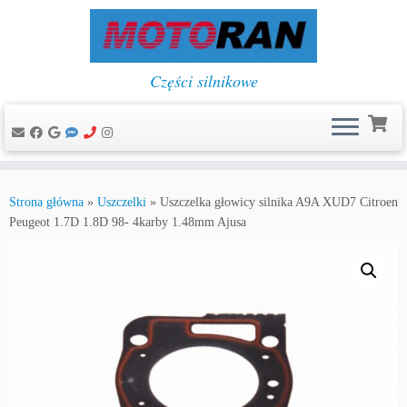
Części silnikowe
Przejdź
do
Strona główna
»
Uszczelki
»
Uszczelka głowicy silnika A9A XUD7 Citroen
treści
Peugeot 1.7D 1.8D 98- 4karby 1.48mm Ajusa