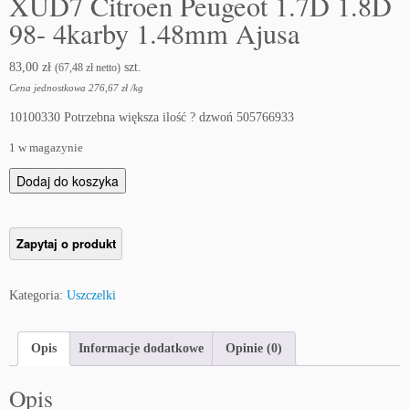
XUD7 Citroen Peugeot 1.7D 1.8D
98- 4karby 1.48mm Ajusa
83,00
zł
szt.
(
67,48
zł
netto)
Cena jednostkowa
276,67
zł
/
kg
10100330 Potrzebna większa ilość ? dzwoń 505766933
1 w magazynie
i
Dodaj do koszyka
l
o
ś
ć
U
Kategoria:
Uszczelki
s
z
c
Opis
Informacje dodatkowe
Opinie (0)
z
e
Opis
l