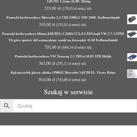
3.0CNG 1.2mm 2k 06- Elring
219,00
zł
szt.
(
178,05
zł
netto)
Panewki korbowodowe Mercedes 2.2 CDI OM651 STD 2008- Kolbenschmidt
310,00
zł
szt.
(
252,03
zł
netto)
Panewki korbowodowe 60mm ASB BUG CAMA CCLA CATA Audi VW 2.7-3.0TDI
V6 góra sputter dół wzmacniany zamki na krawędzi +0.50 Kolbenschmidt
795,00
zł
szt.
(
646,34
zł
netto)
Panewki korbowodowe VW Touareg 2.5 TDI śr.50.85 STD Mahle
363,00
zł
szt.
(
295,12
zł
netto)
Kpl.uszczelek głowic silnika OM642 Mercedes 3.0CDI 05- Victor Reinz
914,00
zł
szt.
(
743,09
zł
netto)
Szukaj w serwisie