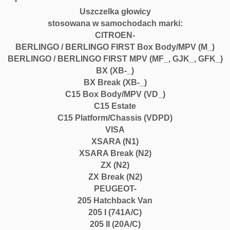
k
Uszczelka głowicy
a
stosowana w samochodach marki:
g
CITROEN-
ł
BERLINGO / BERLINGO FIRST Box Body/MPV (M_)
o
BERLINGO / BERLINGO FIRST MPV (MF_, GJK_, GFK_)
w
BX (XB-_)
i
BX Break (XB-_)
c
C15 Box Body/MPV (VD_)
y
C15 Estate
s
C15 Platform/Chassis (VDPD)
i
VISA
l
n
XSARA (N1)
i
XSARA Break (N2)
k
ZX (N2)
a
ZX Break (N2)
A
PEUGEOT-
9
205 Hatchback Van
A
205 I (741A/C)
X
205 II (20A/C)