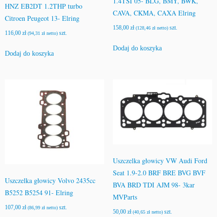
1.4TSI 05- BLG, BMY, BWK,
a
HNZ EB2DT 1.2THP turbo
CAVA, CKMA, CAXA Elring
Citroen Peugeot 13- Elring
158,00
zł
szt.
(
128,46
zł
netto)
116,00
zł
szt.
(
94,31
zł
netto)
Dodaj do koszyka
Dodaj do koszyka
Uszczelka głowicy VW Audi Ford
Seat 1.9-2.0 BRF BRE BVG BVF
Uszczelka głowicy Volvo 2435cc
BVA BRD TDI AJM 98- 3kar
B5252 B5254 91- Elring
MVParts
107,00
zł
szt.
(
86,99
zł
netto)
50,00
zł
szt.
(
40,65
zł
netto)