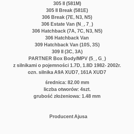
U
305 II (581M)
D
305 II Break (581E)
7
306 Break (7E, N3, N5)
C
306 Estate Van (N_, 7_)
i
306 Hatchback (7A, 7C, N3, N5)
t
306 Hatchback Van
r
309 Hatchback Van (10S, 3S)
o
309 II (3C, 3A)
e
PARTNER Box Body/MPV (5_, G_)
n
z silnikami o pojemności 1.7D, 1.8D 1982- 2002r.
P
ozn. silnika A9A XUD7, 161A XUD7
e
u
średnica: 82.00 mm
g
liczba otworów: 4szt.
e
grubość złożeniowa: 1.48 mm
o
t
1.
Producent Ajusa
7
D
1.