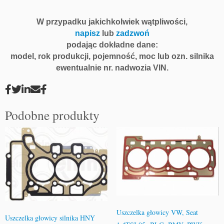
8
D
W przypadku jakichkolwiek wątpliwości,
9
napisz
lub
zadzwoń
8
podając dokładne dane:
-
model, rok produkcji, pojemność, moc lub ozn. silnika
4
ewentualnie nr. nadwozia VIN.
k
a
r
b
Podobne produkty
y
1.
4
8
m
m
A
j
u
Uszczelka głowicy VW, Seat
Uszczelka głowicy silnika HNY
s