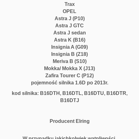
p
Trax
e
OPEL
l
Astra J (P10)
C
Astra J GTC
h
Astra J sedan
e
Astra K (B16)
v
Insignia A (G09)
r
Insignia B (Z18)
o
Meriva B (S10)
l
Mokka/ Mokka X (J13)
e
Zafira Tourer C (P12)
t
pojemność silnika 1.6D po 2013r.
B
1
kod silnika: B16DTH, B16DTL, B16DTU, B16DTR,
6
B16DTJ
D
T
L
Producent Elring
B
1
W przypadku jakichkolwiek wątpliwości,