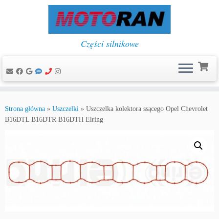
Części silnikowe
Przejdź
do
Strona główna
»
Uszczelki
»
Uszczelka kolektora ssącego Opel Chevrolet
treści
B16DTL B16DTR B16DTH Elring