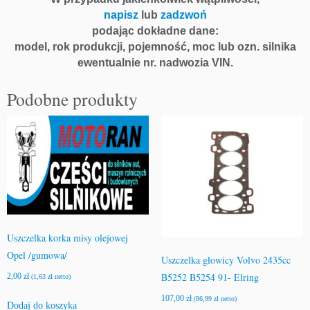
6
napisz
lub
zadzwoń
D
podając dokładne dane:
T
model, rok produkcji, pojemność, moc lub ozn. silnika
R
B
ewentualnie nr. nadwozia VIN.
1
6
Podobne produkty
D
T
H
E
l
r
i
n
g
Uszczelka korka misy olejowej
Opel /gumowa/
Uszczelka głowicy Volvo 2435cc
B5252 B5254 91- Elring
2,00
zł
(
1,63
zł
netto)
107,00
zł
(
86,99
zł
netto)
Dodaj do koszyka