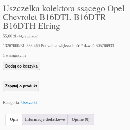
Uszczelka kolektora ssącego Opel
Chevrolet B16DTL B16DTR
B16DTH Elring
55,00
zł
(
44,72
zł
netto)
13267000/EL 558.460 Potrzebna większa ilość ? dzwoń 505766933
1 w magazynie
i
Dodaj do koszyka
l
o
ś
ć
U
Kategoria:
Uszczelki
s
z
c
Opis
Informacje dodatkowe
Opinie (0)
z
e