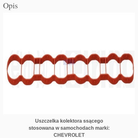
Opis
l
k
a
k
o
l
e
k
t
o
r
a
s
s
ą
c
e
g
Uszczelka kolektora ssącego
o
stosowana w samochodach marki:
O
CHEVROLET