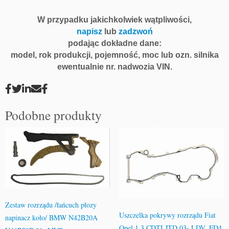
W przypadku jakichkolwiek wątpliwości,
napisz
lub
zadzwoń
podając dokładne dane:
model, rok produkcji, pojemność, moc lub ozn. silnika
ewentualnie nr. nadwozia VIN.
Podobne produkty
Zestaw rozrządu /łańcuch płozy
Uszczelka pokrywy rozrządu Fiat
napinacz koło/ BMW N42B20A
Opel 1.3 CDTI JTD 03- LDV, FD4,