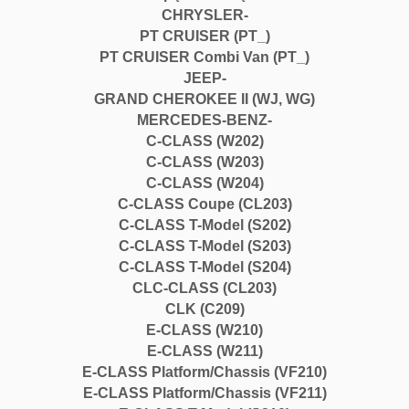
e
CHRYSLER-
r
PT CRUISER (PT_)
c
PT CRUISER Combi Van (PT_)
e
JEEP-
d
GRAND CHEROKEE II (WJ, WG)
e
MERCEDES-BENZ-
s
C-CLASS (W202)
/
C-CLASS (W203)
d
C-CLASS (W204)
o
C-CLASS Coupe (CL203)
m
C-CLASS T-Model (S202)
e
C-CLASS T-Model (S203)
k/
C-CLASS T-Model (S204)
E
CLC-CLASS (CL203)
l
CLK (C209)
r
E-CLASS (W210)
i
E-CLASS (W211)
n
E-CLASS Platform/Chassis (VF210)
g
E-CLASS Platform/Chassis (VF211)