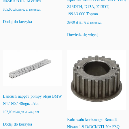
N46B20B 01- MVParts
Z13DTH, D13A, Z13DT,
355,00
zł
szt.
(
288,62
zł
netto)
199A3.000 Topran
Dodaj do koszyka
39,00
zł
szt.
(
31,71
zł
netto)
Dowiedz się więcej
Łańcuch napędu pompy oleju BMW
N47 N57 48ogn. Febi
102,00
zł
szt.
(
82,93
zł
netto)
Koło wału korbowego Renault
Dodaj do koszyka
Nissan 1.9 D/DCI/DTI 20z F8Q