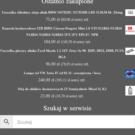
Ostatnio zakupione
Uszczelka chłodnicy oleju silnik BMW N47D20C N57D30B 3.0D 313KM 06- Elring
75,00
zł
szt.
(
60,98
zł
netto)
Panewki korbowodowe STD BMW Citroen Peugeot Mini 1.6 VTI N12B16 N13B16
N14B16 N16B16 N18B16 5FX 5FV EP6 07- NPR
184,00
zł
szt.
(
149,59
zł
netto)
Uszczelka głowicy silnika Ford Mazda 1.2 16V Zetec-Se 98- DHF, DHA, DHB, FUJA
BGA
96,00
zł
szt.
(
78,05
zł
netto)
Lampa tył VW Jetta IV od 01.11- wewnętrzna / lewa
240,00
zł
szt.
(
195,12
zł
netto)
Olej do silników dwusuwowych 2T Semisynhetic Mixol 1l. K2
23,00
zł
szt.
(
18,70
zł
netto)
Szukaj w serwisie