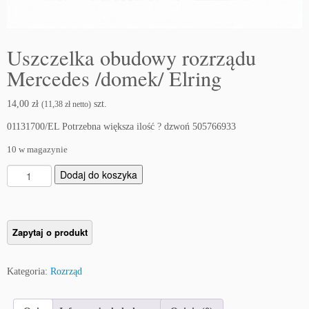
Uszczelka obudowy rozrządu
Mercedes /domek/ Elring
14,00
zł
szt.
(
11,38
zł
netto)
01131700/EL Potrzebna większa ilość ? dzwoń 505766933
10 w magazynie
i
Dodaj do koszyka
l
o
ś
ć
U
s
Kategoria:
Rozrząd
z
c
z