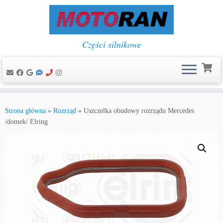
Części silnikowe
Przejdź
do
Strona główna
»
Rozrząd
»
Uszczelka obudowy rozrządu Mercedes
treści
/domek/ Elring