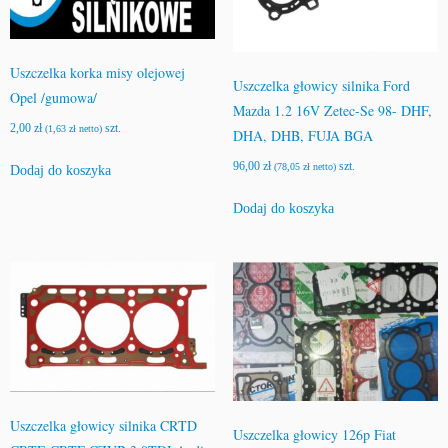
l
r
i
Uszczelka korka misy olejowej
n
Uszczelka głowicy silnika Ford
Opel /gumowa/
g
Mazda 1.2 16V Zetec-Se 98- DHF,
2,00
zł
szt.
(
1,63
zł
netto)
DHA, DHB, FUJA BGA
96,00
zł
szt.
(
78,05
zł
netto)
Dodaj do koszyka
Dodaj do koszyka
Uszczelka głowicy silnika CRTD
Uszczelka głowicy 126p Fiat