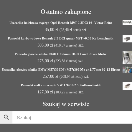
Ostatnio zakupione
Uszczelka kolektora ssącego Opel Renault M9T 2.3DCi 16- Victor Reinz
35,00
zł
szt.
(
28,46
zł
netto)
Panewki korbowodowe Renault 2.3 DCI sputer M9T +0.50 Kolbenschmidt
505,00
zł
szt.
(
410,57
zł
netto)
Panewki główne silnika 204DTD 55mm +0.50 Land Rover Motiv
275,00
zł
szt.
(
223,58
zł
netto)
Uszczelka głowicy silnika BMW M57(306D3) M57(306D5) gr.1.77mm 02-13 Elring
257,00
zł
szt.
(
208,94
zł
netto)
Panewki wałka rozrządu VW 1.9/2.0/2.5 Kolbenschmidt
127,00
zł
szt.
(
103,25
zł
netto)
Szukaj w serwisie