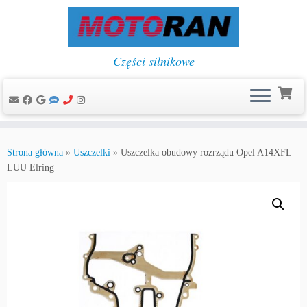
Części silnikowe
Przejdź
do
Strona główna
»
Uszczelki
»
Uszczelka obudowy rozrządu Opel A14XFL
treści
LUU Elring