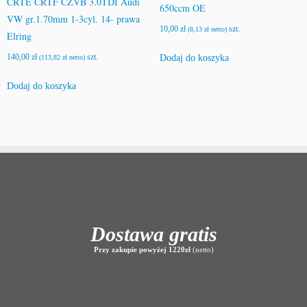
CRTE CRTF CZVB 3.0TDI Audi
650ccm OE
VW gr.1.70mm 1-3cyl. 14- prawa
10,00
zł
szt.
(
8,13
zł
netto)
Elring
140,00
zł
szt.
Dodaj do koszyka
(
113,82
zł
netto)
Dodaj do koszyka
Dostawa gratis
Przy zakupie powyżej 1220zł
(netto)