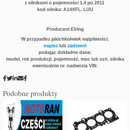
z silnikami o pojemności 1.4 po 2011
z
kod silnika: A14XFL, LUU
r
z
ą
Producent Elring
d
u
W przypadku jakichkolwiek wątpliwości,
O
napisz
lub
zadzwoń
p
podając dokładne dane:
e
model, rok produkcji, pojemność, moc lub ozn. silnika
l
ewentualnie nr. nadwozia VIN.
A
1
4
X
Podobne produkty
F
L
L
U
U
E