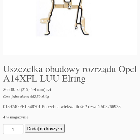
Uszczelka obudowy rozrządu Opel
A14XFL LUU Elring
265,00
zł
szt.
(
215,45
zł
netto)
Cena jednostkowa
662,50
zł
/
kg
01397400/EL548701 Potrzebna większa ilość ? dzwoń 505766933
4 w magazynie
i
Dodaj do koszyka
l