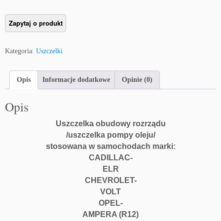
o
ś
ć
U
s
Kategoria:
Uszczelki
z
c
z
Opis
Informacje dodatkowe
Opinie (0)
e
l
Opis
k
a
Uszczelka obudowy rozrządu
o
/uszczelka pompy oleju/
b
stosowana w samochodach marki:
u
CADILLAC-
d
ELR
o
CHEVROLET-
w
VOLT
y
OPEL-
r
AMPERA (R12)
o