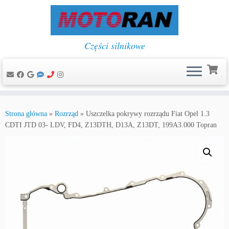
Części silnikowe
Przejdź
do
Strona główna
»
Rozrząd
»
Uszczelka pokrywy rozrządu Fiat Opel 1.3
treści
CDTI JTD 03- LDV, FD4, Z13DTH, D13A, Z13DT, 199A3.000 Topran