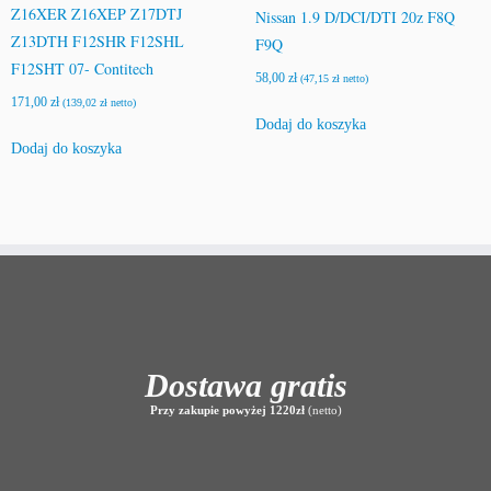
Z16XER Z16XEP Z17DTJ
Nissan 1.9 D/DCI/DTI 20z F8Q
Z13DTH F12SHR F12SHL
F9Q
F12SHT 07- Contitech
58,00
zł
(
47,15
zł
netto)
171,00
zł
(
139,02
zł
netto)
Dodaj do koszyka
Dodaj do koszyka
Dostawa gratis
Przy zakupie powyżej 1220zł
(netto)