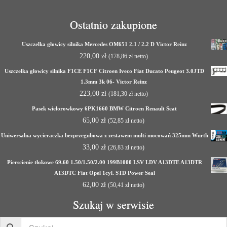
Ostatnio zakupione
Uszczelka głowicy silnika Mercedes OM651 2.1 / 2.2 D Victor Reinz
220,00
zł
(
178,86
zł
netto)
Uszczelka głowicy silnika F1CE F1CF Citroen Iveco Fiat Ducato Peugeot 3.0JTD
1.3mm 3k 06- Victor Reinz
223,00
zł
(
181,30
zł
netto)
Pasek wielorowkowy 6PK1660 BMW Citroen Renault Seat
65,00
zł
(
52,85
zł
netto)
Uniwersalna wycieraczka bezprzegubowa z zestawem multi mocowań 325mm Wurth
33,00
zł
(
26,83
zł
netto)
Pierscienie tłokowe 69.60 1.50/1.50/2.00 199B1000 LSV LDV A13DTE A13DTR
A13DTC Fiat Opel 1cyl. STD Power Seal
62,00
zł
(
50,41
zł
netto)
Szukaj w serwisie