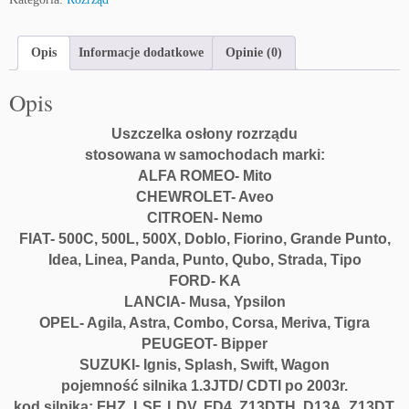
Opis
Informacje dodatkowe
Opinie (0)
Opis
Uszczelka osłony rozrządu
stosowana w samochodach marki:
ALFA ROMEO- Mito
CHEWROLET- Aveo
CITROEN- Nemo
FIAT- 500C, 500L, 500X, Doblo, Fiorino, Grande Punto,
Idea, Linea, Panda, Punto, Qubo, Strada, Tipo
FORD- KA
LANCIA- Musa, Ypsilon
OPEL- Agila, Astra, Combo, Corsa, Meriva, Tigra
PEUGEOT- Bipper
SUZUKI- Ignis, Splash, Swift, Wagon
pojemność silnika 1.3JTD/ CDTI po 2003r.
kod silnika: FHZ, LSF, LDV, FD4, Z13DTH, D13A, Z13DT,