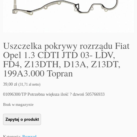
Uszczelka pokrywy rozrządu Fiat
Opel 1.3 CDTI JTD 03- LDV,
FD4, Z13DTH, D13A, Z13DT,
199A3.000 Topran
39,00
zł
(
31,71
zł
netto)
01096300/TP Potrzebna większa ilość ? dzwoń 505766933
Brak w magazynie
Kategoria:
Rozrząd