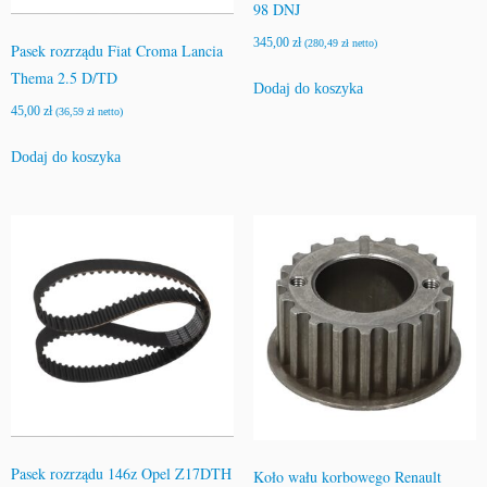
98 DNJ
345,00
zł
(
280,49
zł
netto)
Pasek rozrządu Fiat Croma Lancia
Thema 2.5 D/TD
Dodaj do koszyka
45,00
zł
(
36,59
zł
netto)
Dodaj do koszyka
Pasek rozrządu 146z Opel Z17DTH
Koło wału korbowego Renault