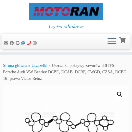
Części silnikowe
Przejdź
do
Strona główna
»
Uszczelki
»
Uszczelka pokrywy zaworów 3.0TFSi
treści
Porsche Audi VW Bentley DCBE, DCAB, DCBF, CWGD, CZSA, DCBD
16- prawa Victor Reinz