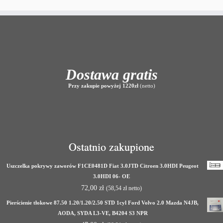
Dostawa gratis
Przy zakupie powyżej 1220zł
(netto)
Ostatnio zakupione
Uszczelka pokrywy zaworów F1CE0481D Fiat 3.0JTD Citroen 3.0HDI Peugeot
3.0HDI 06- OE
72,00
zł
(
58,54
zł
netto)
Pierścienie tłokowe 87.50 1.20/1.20/2.50 STD 1cyl Ford Volvo 2.0 Mazda N4JB,
AODA, SYDA L3-VE, B4204 S3 NPR