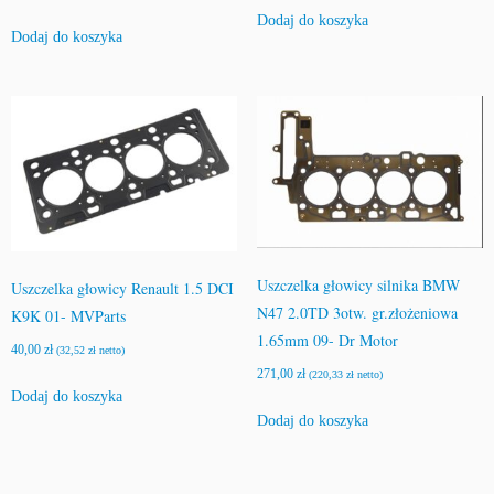
Dodaj do koszyka
Dodaj do koszyka
Uszczelka głowicy silnika BMW
Uszczelka głowicy Renault 1.5 DCI
N47 2.0TD 3otw. gr.złożeniowa
K9K 01- MVParts
1.65mm 09- Dr Motor
40,00
zł
(
32,52
zł
netto)
271,00
zł
(
220,33
zł
netto)
Dodaj do koszyka
Dodaj do koszyka