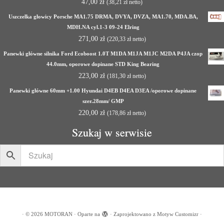
47,00
zł
(
38,21
zł
netto)
Uszczelka głowicy Porsche MA1.75 DRMA, DVYA, DVZA, MA1.70, MDA.BA,
MDH.NA cyl.1-3 09-24 Elring
271,00
zł
(
220,33
zł
netto)
Panewki główne silnika Ford Ecoboost 1.0T M1DA M1JA M1JC M2DA P4JA czop
44.0mm, oporowe dopinane STD King Bearing
223,00
zł
(
181,30
zł
netto)
Panewki główne 60mm +1.00 Hyundai D4EB D4EA D3EA /oporowe dopinane
szer.28mm/ GMP
220,00
zł
(
178,86
zł
netto)
Szukaj w serwisie
·
© 2026
MOTORAN
·
Oparte na
·
Zaprojektowano z
Motyw Customizr
·