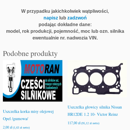
W przypadku jakichkolwiek wątpliwości,
napisz
lub
zadzwoń
podając dokładne dane:
model, rok produkcji, pojemność, moc lub ozn. silnika
ewentualnie nr. nadwozia VIN.
Podobne produkty
Uszczelka głowicy silnika Nissan
Uszczelka korka misy olejowej
HR12DE 1.2 10- Victor Reinz
Opel /gumowa/
117,00
zł
(
95,12
zł
netto)
2,00
zł
(
1,63
zł
netto)