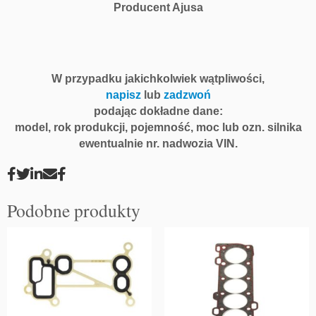
8
Producent Ajusa
L,
C
2
0
L
W przypadku jakichkolwiek wątpliwości,
E,
napisz
lub
zadzwoń
C
podając dokładne dane:
1
model, rok produkcji, pojemność, moc lub ozn. silnika
8
ewentualnie nr. nadwozia VIN.
L
E,
C
2
Podobne produkty
0
N
E,
1
7
D
R,