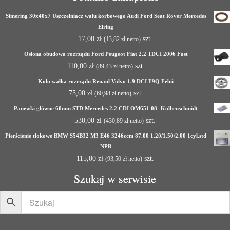
Simering 30x40x7 Uszczelniacz wału korbowego Audi Ford Seat Rover Mercedes
Elring
17,00
zł
szt.
(
13,82
zł
netto)
Osłona obudowa rozrządu Ford Peugeot Fiat 2.2 TDCI 2006 Fast
110,00
zł
szt.
(
89,43
zł
netto)
Koło wałka rozrządu Renaul Volvo 1.9 DCI F9Q Febii
75,00
zł
szt.
(
60,98
zł
netto)
Panewki główne 60mm STD Mercedes 2.2 CDI OM651 08- Kolbenschmidt
530,00
zł
szt.
(
430,89
zł
netto)
Pierścienie tłokowe BMW S54B32 M3 E46 3246ccm 87.00 1.20/1.50/2.00 1cyl.std
NPR
115,00
zł
szt.
(
93,50
zł
netto)
Szukaj w serwisie