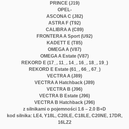
r
PRINCE (J19)
ó
OPEL-
w
ASCONA C (J82)
O
ASTRA F (T92)
p
CALIBRA A (C89)
e
FRONTERA A Sport (U92)
l
KADETT E (T85)
1.
OMEGA A (V87)
6
OMEGA A Estate (V87)
-
REKORD E (17_, 11_, 14_, 16_, 18_, 19_)
2.
REKORD E Estate (61_, 66_, 67_)
0
VECTRA A (J89)
B
VECTRA A Hatchback (J89)
/
VECTRA B (J96)
D
VECTRA B Estate (J96)
L
VECTRA B Hatchback (J96)
E
z silnikami o pojemności 1.6 – 2.0 B+D
4,
kod silnika: LE4, Y18L, C20LE, C18LE, C20NE, 17DR,
Y
16LZ2
1