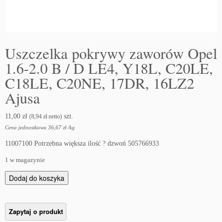
Uszczelka pokrywy zaworów Opel
1.6-2.0 B / D LE4, Y18L, C20LE,
C18LE, C20NE, 17DR, 16LZ2
Ajusa
11,00
zł
szt.
(
8,94
zł
netto)
Cena jednostkowa
36,67
zł
/
kg
11007100 Potrzebna większa ilość ? dzwoń 505766933
1 w magazynie
i
Dodaj do koszyka
l
o
ś
ć