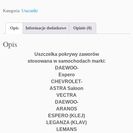
U
Kategoria:
Uszczelki
s
z
c
Opis
Informacje dodatkowe
Opinie (0)
z
e
Opis
l
k
Uszczelka pokrywy zaworów
a
stosowana w samochodach marki:
p
DAEWOO-
o
Espero
k
CHEVROLET-
r
ASTRA Saloon
y
VECTRA
w
DAEWOO-
y
ARANOS
z
ESPERO (KLEJ)
a
LEGANZA (KLAV)
w
o
LEMANS