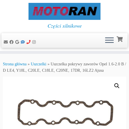
Części silnikowe
Przejdź
do
Strona główna
»
Uszczelki
»
Uszczelka pokrywy zaworów Opel 1.6-2.0 B /
treści
D LE4, Y18L, C20LE, C18LE, C20NE, 17DR, 16LZ2 Ajusa