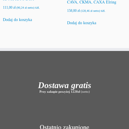
CAVA, CKMA, CAXA Elring
111,00
zł
szt.
(
90,24
zł
netto)
158,00
zł
szt.
(
128,46
zł
netto)
Dodaj do koszyka
Dodaj do koszyka
Dostawa gratis
Przy zakupie powyżej 1220zł
(netto)
Ostatnio zakupione