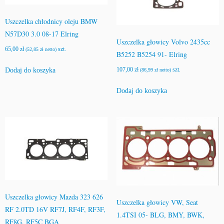
1
6
Uszczelka chłodnicy oleju BMW
L
N57D30 3.0 08-17 Elring
Z
Uszczelka głowicy Volvo 2435cc
65,00
zł
szt.
(
52,85
zł
netto)
2
B5252 B5254 91- Elring
A
107,00
zł
szt.
Dodaj do koszyka
(
86,99
zł
netto)
j
u
Dodaj do koszyka
s
a
Uszczelka głowicy Mazda 323 626
Uszczelka głowicy VW, Seat
RF 2.0TD 16V RF7J, RF4F, RF3F,
1.4TSI 05- BLG, BMY, BWK,
RF8G, RF5C BGA