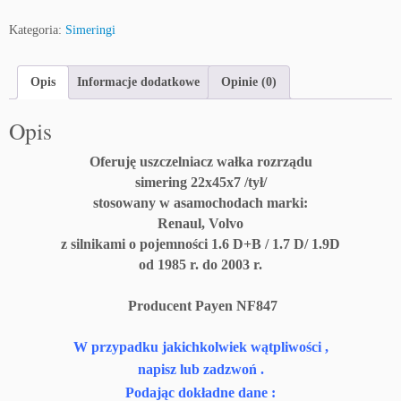
U
Kategoria:
Simeringi
s
z
c
Opis
Informacje dodatkowe
Opinie (0)
z
e
Opis
l
n
Oferuję uszczelniacz wałka rozrządu
i
simering 22x45x7 /tył/
a
stosowany w asamochodach marki:
c
Renaul, Volvo
z
z silnikami o pojemności 1.6 D+B / 1.7 D/ 1.9D
w
od 1985 r. do 2003 r.
a
ł
Producent Payen NF847
k
a
W przypadku jakichkolwiek wątpliwości ,
r
o
napisz lub zadzwoń .
z
Podając dokładne dane :