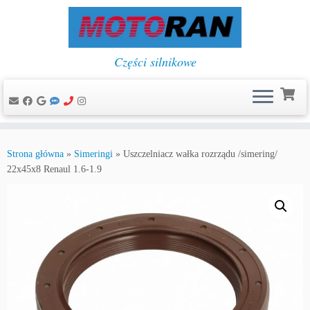
Części silnikowe
Przejdź
do
Strona główna
»
Simeringi
»
Uszczelniacz wałka rozrządu /simering/
treści
22x45x8 Renaul 1.6-1.9