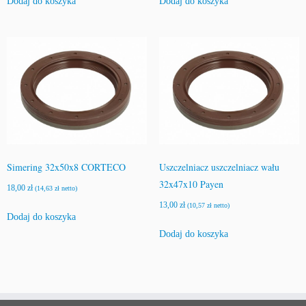
Dodaj do koszyka
Dodaj do koszyka
R
e
n
a
u
l
1.
6
-
1.
9
Simering 32x50x8 CORTECO
Uszczelniacz uszczelniacz wału
32x47x10 Payen
18,00
zł
(
14,63
zł
netto)
13,00
zł
(
10,57
zł
netto)
Dodaj do koszyka
Dodaj do koszyka