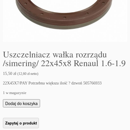
Uszczelniacz wałka rozrządu
/simering/ 22x45x8 Renaul 1.6-1.9
15,50
zł
(
12,60
zł
netto)
22X45X7/PAY Potrzebna większa ilość ? dzwoń 505766933
1 w magazynie
i
Dodaj do koszyka
l
o
ś
ć