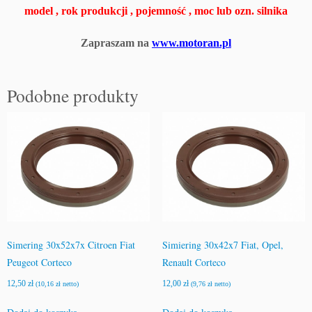
r
model , rok produkcji , pojemność , moc lub ozn. silnika
z
ą
Zapraszam na
www.motoran.pl
d
u
/
Podobne produkty
s
i
m
e
r
i
n
g/
2
2
Simering 30x52x7x Citroen Fiat
Simiering 30x42x7 Fiat, Opel,
x
Peugeot Corteco
Renault Corteco
4
5
12,50
zł
12,00
zł
(
10,16
zł
netto)
(
9,76
zł
netto)
x
8