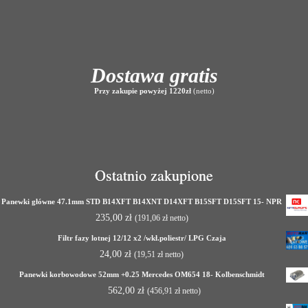
Dostawa gratis
Przy zakupie powyżej 1220zł
(netto)
Ostatnio zakupione
Panewki główne 47.1mm STD B14XFT B14XNT D14XFT B15SFT D15SFT 15- NPR
235,00
zł
(
191,06
zł
netto)
Filtr fazy lotnej 12/12 x2 /wkł.poliestr/ LPG Czaja
24,00
zł
(
19,51
zł
netto)
Panewki korbowodowe 52mm +0.25 Mercedes OM654 18- Kolbenschmidt
562,00
zł
(
456,91
zł
netto)