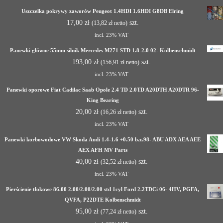
Uszczelka pokrywy zaworów Peugeot 1.4HDI 1.6HDI G8DB Elring
17,00
zł
szt.
(
13,82
zł
netto)
incl. 23% VAT
Panewki główne 55mm silnik Mercedes M271 STD 1.8-2.0 02- Kolbenschmidt
193,00
zł
szt.
(
156,91
zł
netto)
incl. 23% VAT
Panewki oporowe Fiat Cadilac Saab Opole 2.4 TD 2.0TD A20DTH A20DTR 96-
King Bearing
20,00
zł
szt.
(
16,26
zł
netto)
incl. 23% VAT
Panewki korbowodowe VW Skoda Audi 1.4-1.6 +0.50 b.z.98- ABU ADX AEA AEE
AEX AFH MV Parts
40,00
zł
szt.
(
32,52
zł
netto)
incl. 23% VAT
Pierścienie tłokowe 86.00 2.00/2.00/2.00 std 1cyl Ford 2.2TDCi 06- 4HV, PGFA,
QVFA, P22DTE Kolbenschmidt
95,00
zł
szt.
(
77,24
zł
netto)