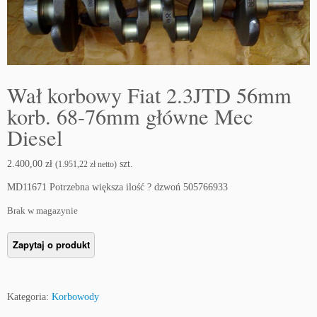
Wał korbowy Fiat 2.3JTD 56mm
korb. 68-76mm główne Mec
Diesel
2.400,00
zł
szt.
(
1.951,22
zł
netto)
MD11671 Potrzebna większa ilość ? dzwoń 505766933
Brak w magazynie
Kategoria:
Korbowody