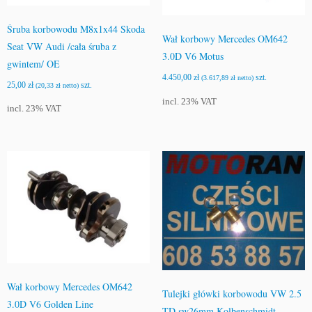
Śruba korbowodu M8x1x44 Skoda
Wał korbowy Mercedes OM642
Seat VW Audi /cała śruba z
3.0D V6 Motus
gwintem/ OE
4.450,00
zł
szt.
(
3.617,89
zł
netto)
25,00
zł
szt.
(
20,33
zł
netto)
incl. 23% VAT
incl. 23% VAT
Wał korbowy Mercedes OM642
Tulejki główki korbowodu VW 2.5
3.0D V6 Golden Line
TD sw26mm Kolbenschmidt