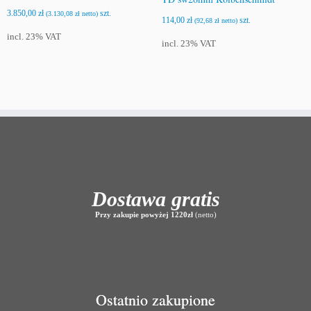
3.850,00
zł
szt.
(
3.130,08
zł
netto)
114,00
zł
szt.
(
92,68
zł
netto)
incl. 23% VAT
incl. 23% VAT
Dostawa gratis
Przy zakupie powyżej 1220zł
(netto)
Ostatnio zakupione