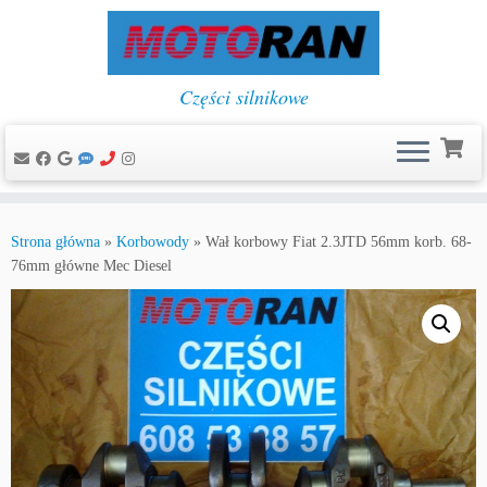
Części silnikowe
Przejdź
do
Strona główna
»
Korbowody
»
Wał korbowy Fiat 2.3JTD 56mm korb. 68-
treści
76mm główne Mec Diesel