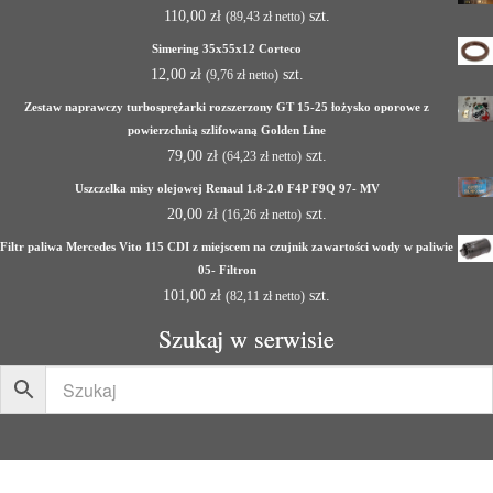
110,00
zł
szt.
(
89,43
zł
netto)
Simering 35x55x12 Corteco
12,00
zł
szt.
(
9,76
zł
netto)
Zestaw naprawczy turbosprężarki rozszerzony GT 15-25 łożysko oporowe z
powierzchnią szlifowaną Golden Line
79,00
zł
szt.
(
64,23
zł
netto)
Uszczelka misy olejowej Renaul 1.8-2.0 F4P F9Q 97- MV
20,00
zł
szt.
(
16,26
zł
netto)
Filtr paliwa Mercedes Vito 115 CDI z miejscem na czujnik zawartości wody w paliwie
05- Filtron
101,00
zł
szt.
(
82,11
zł
netto)
Szukaj w serwisie