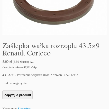
Zaślepka wałka rozrządu 43.5×9
Renault Corteco
8,00
zł
szt.
(
6,50
zł
netto)
Cena jednostkowa
40,00
zł
/
kg
43.5X9/C Potrzebna większa ilość ? dzwoń 505766933
Brak w magazynie
Kategoria:
Simeringi