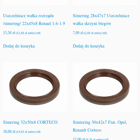
Uszczelniacz wałka rozrządu
Simering 28x47x7 Uszczelniacz
/simering/ 22x45x8 Renaul 1.6-1.9
wałka skrzyni biegów
15,50
zł
szt.
7,00
zł
szt.
(
12,60
zł
netto)
(
5,69
zł
netto)
Dodaj do koszyka
Dodaj do koszyka
Simering 32x50x8 CORTECO
Simiering 30x42x7 Fiat, Opel,
Renault Corteco
18,00
zł
szt.
(
14,63
zł
netto)
12,00
zł
szt.
(
9,76
zł
netto)