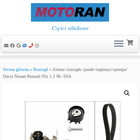
Części silnikowe
Przejdź
do
Strona główna
»
Rozrząd
»
Zestaw rozrządu /pasek+napinacz+pompa/
treści
Dacia Nissan Renault 95z 1.2 96- INA