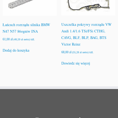
Uszczelka pokrywy rozrządu VW
Łańcuch rozrządu silnika BMW
Audi 1.4/1.6 TSi/FSi CTHG,
N47 N57 86ogniw INA
CAVG, BLF, BLP, BAG, BTS
61,00
zł
szt.
(
49,59
zł
netto)
Victor Reinz
Dodaj do koszyka
68,00
zł
szt.
(
55,28
zł
netto)
Dowiedz się więcej