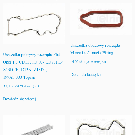
Uszczelka obudowy rozrządu
Mercedes /domek/ Elring
Uszczelka pokrywy rozrządu Fiat
Opel 1.3 CDTI JTD 03- LDV, FD4,
14,00
zł
szt.
(
11,38
zł
netto)
Z13DTH, D13A, Z13DT,
Dodaj do koszyka
199A3.000 Topran
39,00
zł
szt.
(
31,71
zł
netto)
Dowiedz się więcej