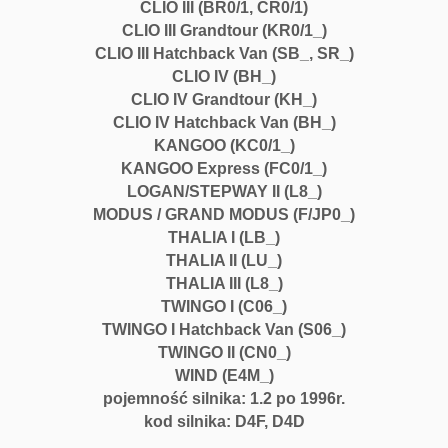
CLIO III (BR0/1, CR0/1)
CLIO III Grandtour (KR0/1_)
CLIO III Hatchback Van (SB_, SR_)
CLIO IV (BH_)
CLIO IV Grandtour (KH_)
CLIO IV Hatchback Van (BH_)
KANGOO (KC0/1_)
KANGOO Express (FC0/1_)
LOGAN/STEPWAY II (L8_)
MODUS / GRAND MODUS (F/JP0_)
THALIA I (LB_)
THALIA II (LU_)
THALIA III (L8_)
TWINGO I (C06_)
TWINGO I Hatchback Van (S06_)
TWINGO II (CN0_)
WIND (E4M_)
pojemność silnika: 1.2 po 1996r.
kod silnika: D4F, D4D