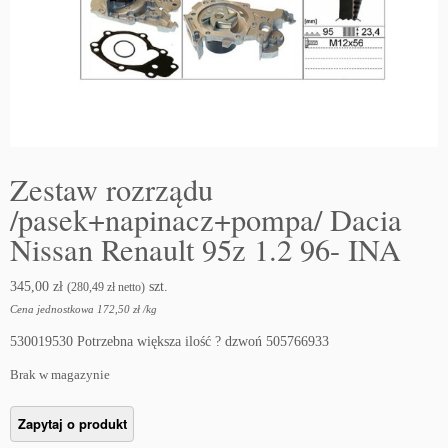
Zestaw rozrządu
/pasek+napinacz+pompa/ Dacia
Nissan Renault 95z 1.2 96- INA
345,00
zł
szt.
(
280,49
zł
netto)
Cena jednostkowa
172,50
zł
/
kg
530019530 Potrzebna większa ilość ? dzwoń 505766933
Brak w magazynie