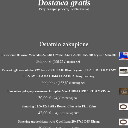
Dostawa gratis
Przy zakupie powyżej 1220zł
(netto)
Ostatnio zakupione
Pierścienie tłokowe Mercedes 2.2CDI OM651 83.00 2.00/1.75/2.00 4cyl.std Schottle
365,00
zł
szt.
(
296,75
zł
netto)
Panewki główne silnika VW Audi 2.7TDI 3.0TDInadwymiar +0.25 CRT CKV CSW
BKS BMK CAMA CJMA CEZA DDX King Bearing
200,00
zł
szt.
(
162,60
zł
netto)
Uszczelka pokrywy zaworów/ komplet/ VW/AUDI/FORD 1.9TDI MVParts
30,00
zł
szt.
(
24,39
zł
netto)
Simering 31.5x42x7 Alfa Romeo Chevrolet Fiat Reinz
42,00
zł
szt.
(
34,15
zł
netto)
Simering uszczelniacz wału Opel Isuzu 28x47x8 D4F Elring