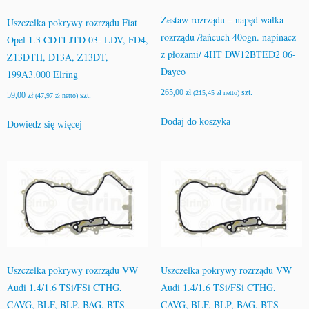
Zestaw rozrządu – napęd wałka
Uszczelka pokrywy rozrządu Fiat
rozrządu /łańcuch 40ogn. napinacz
Opel 1.3 CDTI JTD 03- LDV, FD4,
z płozami/ 4HT DW12BTED2 06-
Z13DTH, D13A, Z13DT,
Dayco
199A3.000 Elring
265,00
zł
szt.
(
215,45
zł
netto)
59,00
zł
szt.
(
47,97
zł
netto)
Dodaj do koszyka
Dowiedz się więcej
Uszczelka pokrywy rozrządu VW
Uszczelka pokrywy rozrządu VW
Audi 1.4/1.6 TSi/FSi CTHG,
Audi 1.4/1.6 TSi/FSi CTHG,
CAVG, BLF, BLP, BAG, BTS
CAVG, BLF, BLP, BAG, BTS