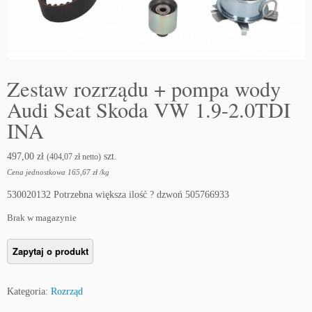
Zestaw rozrządu + pompa wody
Audi Seat Skoda VW 1.9-2.0TDI
INA
497,00
zł
szt.
(
404,07
zł
netto)
Cena jednostkowa
165,67
zł
/
kg
530020132 Potrzebna większa ilość ? dzwoń 505766933
Brak w magazynie
Kategoria:
Rozrząd