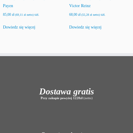
Payen
Victor Reinz
85,00
zł
szt.
68,00
zł
szt.
(
69,11
zł
netto)
(
55,28
zł
netto)
Dowiedz się więcej
Dowiedz się więcej
Dostawa gratis
Przy zakupie powyżej 1220zł
(netto)