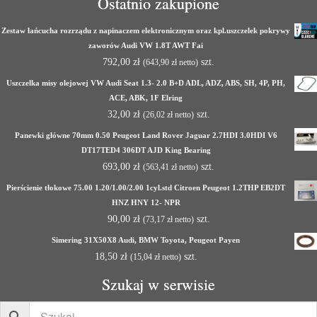
Ostatnio zakupione
Zestaw łańcucha rozrządu z napinaczem elektronicznym oraz kpl.uszczelek pokrywy
zaworów Audi VW 1.8T AWT Fai
792,00
zł
szt.
(
643,90
zł
netto)
Uszczelka misy olejowej VW Audi Seat 1.3- 2.0 B+D ADL, ADZ, ABS, SH, 4P, PH,
ACE, ABK, 1F Elring
32,00
zł
szt.
(
26,02
zł
netto)
Panewki główne 70mm 0.50 Peugeot Land Rover Jaguar 2.7HDI 3.0HDI V6
DT17TED4 306DT AJD King Bearing
693,00
zł
szt.
(
563,41
zł
netto)
Pierścienie tłokowe 75.00 1.20/1.00/2.00 1cyl.std Citroen Peugeot 1.2THP EB2DT
HNZ HNY 12- NPR
90,00
zł
szt.
(
73,17
zł
netto)
Simering 31X50X8 Audi, BMW Toyota, Peugeot Payen
18,50
zł
szt.
(
15,04
zł
netto)
Szukaj w serwisie