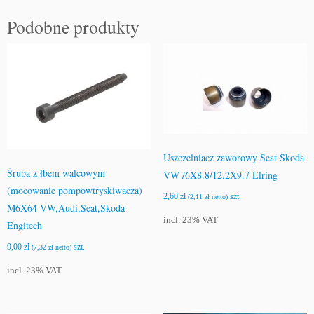
Podobne produkty
Uszczelniacz zaworowy Seat Skoda
Śruba z łbem walcowym
VW /6X8.8/12.2X9.7 Elring
(mocowanie pompowtryskiwacza)
2,60
zł
szt.
(
2,11
zł
netto)
M6X64 VW,Audi,Seat,Skoda
incl. 23% VAT
Engitech
9,00
zł
szt.
(
7,32
zł
netto)
incl. 23% VAT