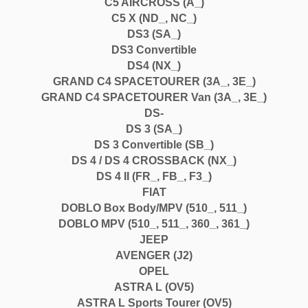
C5 AIRCROSS (A_)
C5 X (ND_, NC_)
DS3 (SA_)
DS3 Convertible
DS4 (NX_)
GRAND C4 SPACETOURER (3A_, 3E_)
GRAND C4 SPACETOURER Van (3A_, 3E_)
DS-
DS 3 (SA_)
DS 3 Convertible (SB_)
DS 4 / DS 4 CROSSBACK (NX_)
DS 4 II (FR_, FB_, F3_)
FIAT
DOBLO Box Body/MPV (510_, 511_)
DOBLO MPV (510_, 511_, 360_, 361_)
JEEP
AVENGER (J2)
OPEL
ASTRA L (OV5)
ASTRA L Sports Tourer (OV5)