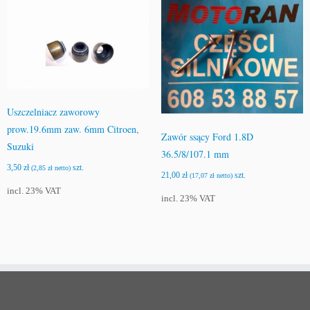
Uszczelniacz zaworowy
prow.19.6mm zaw. 6mm Citroen,
Zawór ssący Ford 1.8D
Suzuki
36.5/8/107.1 mm
3,50
zł
szt.
(
2,85
zł
netto)
21,00
zł
szt.
(
17,07
zł
netto)
incl. 23% VAT
incl. 23% VAT