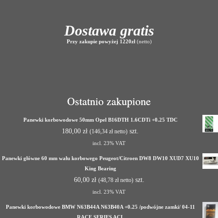
Dostawa gratis
Przy zakupie powyżej 1220zł
(netto)
Ostatnio zakupione
Panewki korbowodowe 50mm Opel B16DTH 1.6CDTi +0.25 TDC
180,00
zł
szt.
(
146,34
zł
netto)
incl. 23% VAT
Panewki główne 60 mm wału korbowego Peugeot/Citroen DW8 DW10 XUD7 XU10
King Bearing
60,00
zł
szt.
(
48,78
zł
netto)
incl. 23% VAT
Panewki korbowodowe BMW N63B44A N63B40A +0.25 /podwójne zamki/ 04-11
RACE SERIES ACL