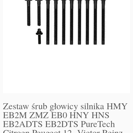
Zestaw śrub głowicy silnika HMY
EB2M ZMZ EB0 HNY HNS
EB2ADTS EB2DTS PureTech
Citroen Peugeot 12- Victor Reinz