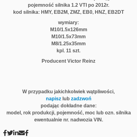
pojemność silnika 1.2 VTI po 2012r.
kod silnika: HMY, EB2M, ZMZ, EB0, HNZ, EB2DT
wymiary:
M10/1.5x126mm
M10/1.5x73mm
M8/1.25x35mm
kpl. 11 szt.
Producent Victor Reinz
W przypadku jakichkolwiek wątpliwości,
napisz
lub
zadzwoń
podając dokładne dane:
model, rok produkcji, pojemność, moc lub ozn. silnika
ewentualnie nr. nadwozia VIN.