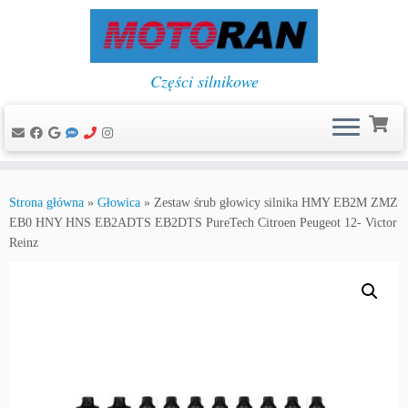
Części silnikowe
Przejdź
do
Strona główna
»
Głowica
»
Zestaw śrub głowicy silnika HMY EB2M ZMZ
treści
EB0 HNY HNS EB2ADTS EB2DTS PureTech Citroen Peugeot 12- Victor
Reinz