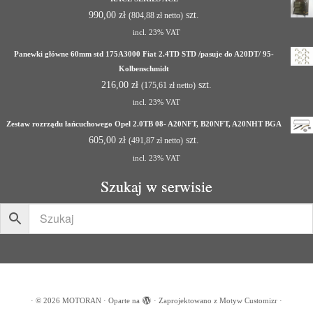
990,00
zł
szt.
(
804,88
zł
netto)
incl. 23% VAT
Panewki główne 60mm std 175A3000 Fiat 2.4TD STD /pasuje do A20DT/ 95-
Kolbenschmidt
216,00
zł
szt.
(
175,61
zł
netto)
incl. 23% VAT
Zestaw rozrządu łańcuchowego Opel 2.0TB 08- A20NFT, B20NFT, A20NHT BGA
605,00
zł
szt.
(
491,87
zł
netto)
incl. 23% VAT
Szukaj w serwisie
·
© 2026
MOTORAN
·
Oparte na
·
Zaprojektowano z
Motyw Customizr
·