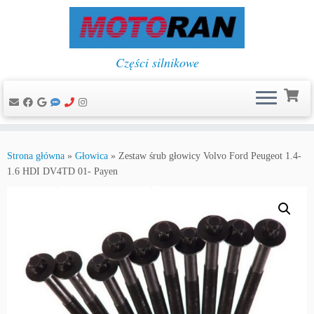
Części silnikowe
Przejdź
do
Strona główna
»
Głowica
»
Zestaw śrub głowicy Volvo Ford Peugeot 1.4-
treści
1.6 HDI DV4TD 01- Payen