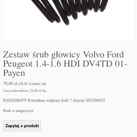
Zestaw śrub głowicy Volvo Ford
Peugeot 1.4-1.6 HDI DV4TD 01-
Payen
70,00
zł
szt.
(
56,91
zł
netto)
Cena jednostkowa
35,00
zł
/
kg
81034200/PY Potrzebna większa ilość ? dzwoń 505766933
Brak w magazynie