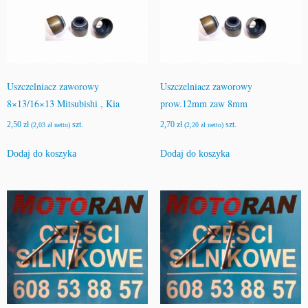
Uszczelniacz zaworowy
Uszczelniacz zaworowy
8×13/16×13 Mitsubishi , Kia
prow.12mm zaw 8mm
2,50
zł
szt.
2,70
zł
szt.
(
2,03
zł
netto)
(
2,20
zł
netto)
Dodaj do koszyka
Dodaj do koszyka