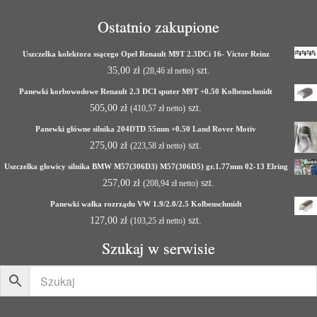
Ostatnio zakupione
Uszczelka kolektora ssącego Opel Renault M9T 2.3DCi 16- Victor Reinz
35,00
zł
szt.
(
28,46
zł
netto)
Panewki korbowodowe Renault 2.3 DCI sputer M9T +0.50 Kolbenschmidt
505,00
zł
szt.
(
410,57
zł
netto)
Panewki główne silnika 204DTD 55mm +0.50 Land Rover Motiv
275,00
zł
szt.
(
223,58
zł
netto)
Uszczelka głowicy silnika BMW M57(306D3) M57(306D5) gr.1.77mm 02-13 Elring
257,00
zł
szt.
(
208,94
zł
netto)
Panewki wałka rozrządu VW 1.9/2.0/2.5 Kolbenschmidt
127,00
zł
szt.
(
103,25
zł
netto)
Szukaj w serwisie