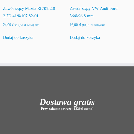
Zawór ssący Mazda RF/R2 2.0-
Zawór ssący VW Audi Ford
2.2D 41/8/107 82-01
36/8/96.8 mm
24,00
zł
szt.
16,00
zł
szt.
(
19,51
zł
netto)
(
13,01
zł
netto)
Dodaj do koszyka
Dodaj do koszyka
Dostawa gratis
Przy zakupie powyżej 1220zł
(netto)