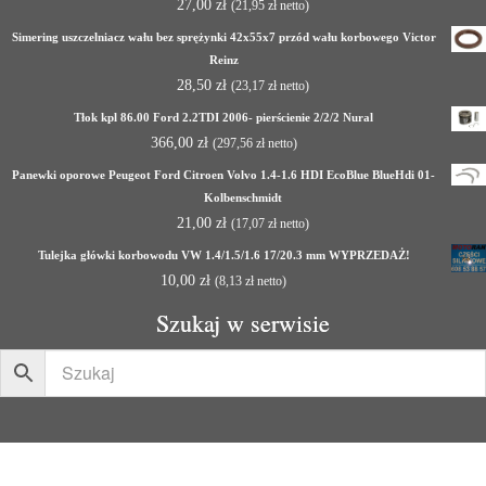
27,00
zł
(
21,95
zł
netto)
Simering uszczelniacz wału bez sprężynki 42x55x7 przód wału korbowego Victor
Reinz
28,50
zł
(
23,17
zł
netto)
Tłok kpl 86.00 Ford 2.2TDI 2006- pierścienie 2/2/2 Nural
366,00
zł
(
297,56
zł
netto)
Panewki oporowe Peugeot Ford Citroen Volvo 1.4-1.6 HDI EcoBlue BlueHdi 01-
Kolbenschmidt
21,00
zł
(
17,07
zł
netto)
Tulejka główki korbowodu VW 1.4/1.5/1.6 17/20.3 mm WYPRZEDAŻ!
10,00
zł
(
8,13
zł
netto)
Szukaj w serwisie