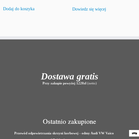
Dodaj do koszyka
Dowiedz się więcej
Dostawa gratis
Przy zakupie powyżej 1220zł
(netto)
Ostatnio zakupione
Przewód odpowietrzania skrzyni korbowej - odmy Audi VW Vaico