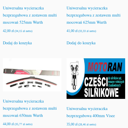
Uniwersalna wycieraczka
Uniwersalna wycieraczka
bezprzegubowa z zestawem multi
bezprzegubowa z zestawem multi
mocowań 525mm Wurth
mocowań 625mm Wurth
42,00
zł
41,00
zł
(
34,15
zł
netto)
(
33,33
zł
netto)
Dodaj do koszyka
Dodaj do koszyka
Uniwersalna wycieraczka
bezprzegubowa z zestawem multi
Uniwersalna wycieraczka
mocowań 650mm Wurth
bezprzegubowa 400mm Visee
44,00
zł
35,00
zł
(
35,77
zł
netto)
(
28,46
zł
netto)