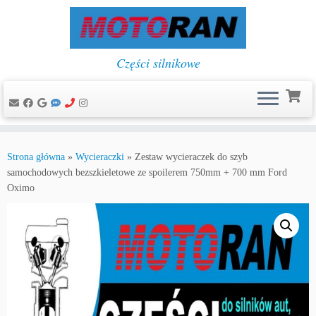
Części silnikowe
Przejdź
do
Strona główna
»
Wycieraczki
»
Zestaw wycieraczek do szyb
treści
samochodowych bezszkieletowe ze spoilerem 750mm + 700 mm Ford
Oximo