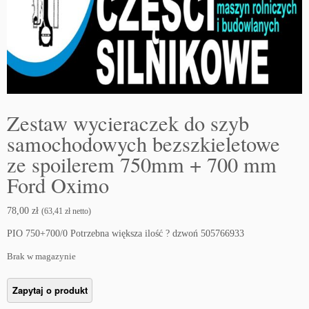
Zestaw wycieraczek do szyb
samochodowych bezszkieletowe
ze spoilerem 750mm + 700 mm
Ford Oximo
78,00
zł
(
63,41
zł
netto)
PIO 750+700/0 Potrzebna większa ilość ? dzwoń 505766933
Brak w magazynie