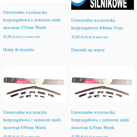
Uniwersalna wycieraczka
bezprzegubowa z zestawem multi
Uniwersalna wycieraczka
mocowań 525mm Wurth
bezprzegubowa 400mm Visee
42,00
zł
szt.
35,00
zł
szt.
(
34,15
zł
netto)
(
28,46
zł
netto)
Dodaj do koszyka
Dowiedz się więcej
Uniwersalna wycieraczka
Uniwersalna wycieraczka
bezprzegubowa z zestawem multi
bezprzegubowa z zestawem multi
mocowań 650mm Wurth
mocowań 625mm Wurth
44,00
zł
szt.
41,00
zł
szt.
(
35,77
zł
netto)
(
33,33
zł
netto)