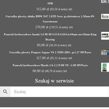
NPR
115,00
zł
szt.
(
93,50
zł
netto)
Uszczelka głowicy silnika BMW N47 2.0TD 3otw. gr.złożeniowa 1.50mm 09-
Guarnitauto
270,00
zł
szt.
(
219,51
zł
netto)
Panewki korbowodowe Suzuki 1.6 88-98 G15A G16A śr.44mm szer18mm King
Bearing
69,00
zł
szt.
(
56,10
zł
netto)
Uszczelka głowicy Peugeot Jaguar V6 2.7HDI 2005- gr1.27 MVParts
117,00
zł
szt.
(
95,12
zł
netto)
Panewki korbowodowe Mazda 1.6-2.2 D RF FE +1.00 MVParts
60,00
zł
szt.
(
48,78
zł
netto)
Szukaj w serwisie