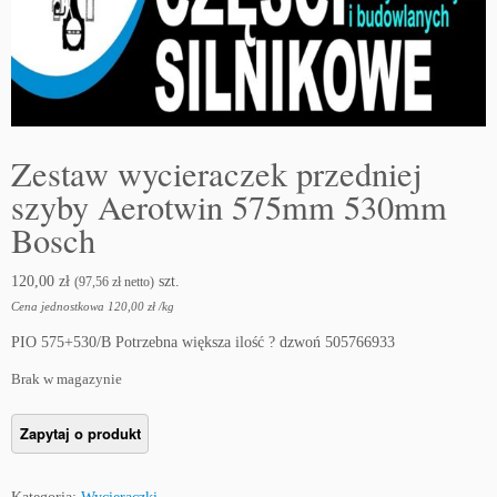
Zestaw wycieraczek przedniej
szyby Aerotwin 575mm 530mm
Bosch
120,00
zł
szt.
(
97,56
zł
netto)
Cena jednostkowa
120,00
zł
/
kg
PIO 575+530/B Potrzebna większa ilość ? dzwoń 505766933
Brak w magazynie