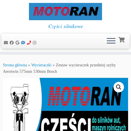
Części silnikowe
Przejdź
do
Strona główna
»
Wycieraczki
»
Zestaw wycieraczek przedniej szyby
treści
Aerotwin 575mm 530mm Bosch