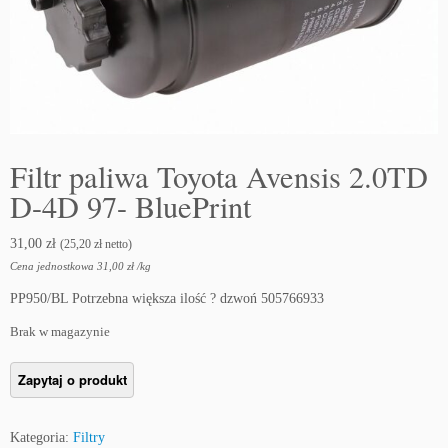
Filtr paliwa Toyota Avensis 2.0TD
D-4D 97- BluePrint
31,00
zł
(
25,20
zł
netto)
Cena jednostkowa
31,00
zł
/
kg
PP950/BL Potrzebna większa ilość ? dzwoń 505766933
Brak w magazynie
Kategoria:
Filtry