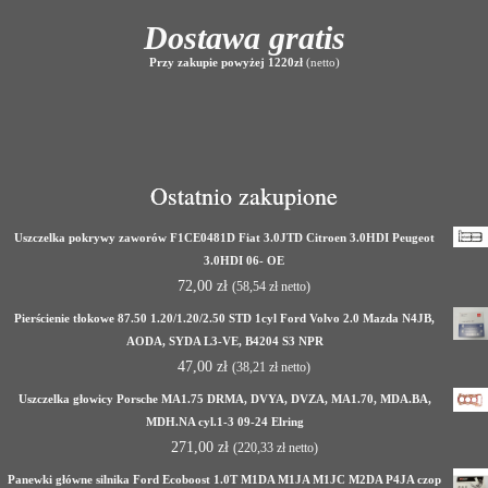
Dostawa gratis
Przy zakupie powyżej 1220zł
(netto)
Ostatnio zakupione
Uszczelka pokrywy zaworów F1CE0481D Fiat 3.0JTD Citroen 3.0HDI Peugeot
3.0HDI 06- OE
72,00
zł
(
58,54
zł
netto)
Pierścienie tłokowe 87.50 1.20/1.20/2.50 STD 1cyl Ford Volvo 2.0 Mazda N4JB,
AODA, SYDA L3-VE, B4204 S3 NPR
47,00
zł
(
38,21
zł
netto)
Uszczelka głowicy Porsche MA1.75 DRMA, DVYA, DVZA, MA1.70, MDA.BA,
MDH.NA cyl.1-3 09-24 Elring
271,00
zł
(
220,33
zł
netto)
Panewki główne silnika Ford Ecoboost 1.0T M1DA M1JA M1JC M2DA P4JA czop