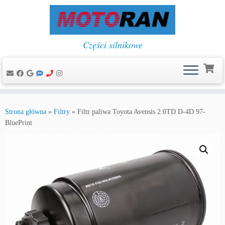
Części silnikowe
Przejdź
do
Strona główna
»
Filtry
»
Filtr paliwa Toyota Avensis 2.0TD D-4D 97-
treści
BluePrint