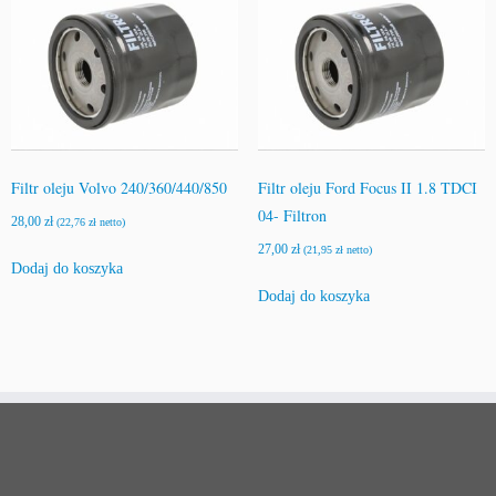
Filtr oleju Volvo 240/360/440/850
Filtr oleju Ford Focus II 1.8 TDCI
04- Filtron
28,00
zł
(
22,76
zł
netto)
27,00
zł
(
21,95
zł
netto)
Dodaj do koszyka
Dodaj do koszyka