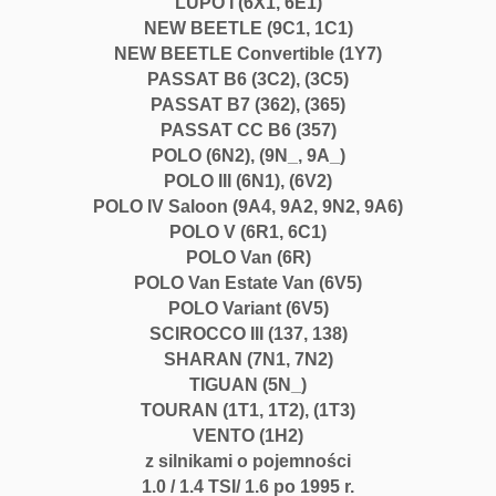
LUPO I (6X1, 6E1)
NEW BEETLE (9C1, 1C1)
NEW BEETLE Convertible (1Y7)
PASSAT B6 (3C2),
(3C5)
PASSAT B7 (362),
(365)
PASSAT CC B6 (357)
POLO (6N2),
(9N_, 9A_)
POLO III (6N1),
(6V2)
POLO IV Saloon (9A4, 9A2, 9N2, 9A6)
POLO V (6R1, 6C1)
POLO Van (6R)
POLO Van Estate Van (6V5)
POLO Variant (6V5)
SCIROCCO III (137, 138)
SHARAN (7N1, 7N2)
TIGUAN (5N_)
TOURAN (1T1, 1T2),
(1T3)
VENTO (1H2)
z silnikami o pojemności
1.0 / 1.4 TSI/ 1.6 po 1995 r.