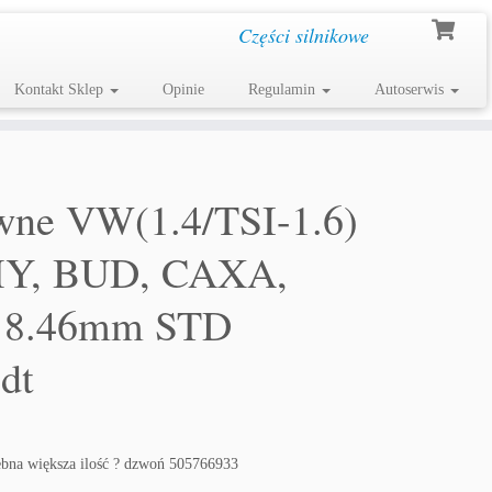
Części silnikowe
Kontakt Sklep
Opinie
Regulamin
Autoserwis
wne VW(1.4/TSI-1.6)
MY, BUD, CAXA,
 18.46mm STD
dt
na większa ilość ? dzwoń 505766933