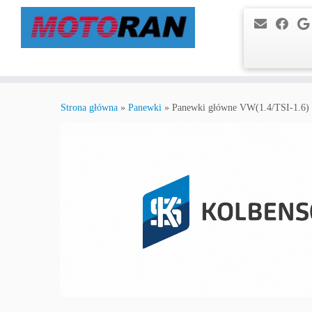
Przejdź
do
Strona główna
»
Panewki
»
Panewki główne VW(1.4/TSI-1.6
treści