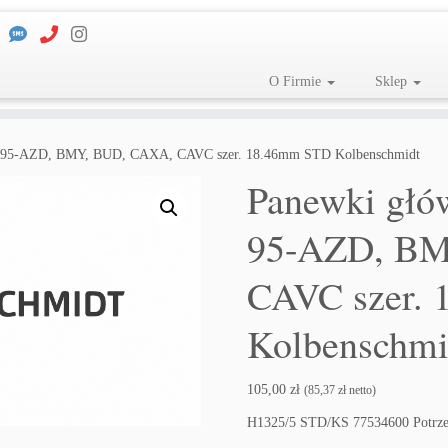
O Firmie
Sklep
) 95-AZD, BMY, BUD, CAXA, CAVC szer. 18.46mm STD Kolbenschmidt
Panewki głó
95-AZD, B
CAVC szer.
Kolbenschmi
105,00
zł
(
85,37
zł
netto)
H1325/5 STD/KS 77534600 Potrzeb