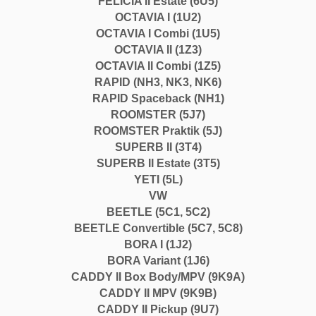
FELICIA II Estate (6U5)
OCTAVIA I (1U2)
OCTAVIA I Combi (1U5)
OCTAVIA II (1Z3)
OCTAVIA II Combi (1Z5)
RAPID (NH3, NK3, NK6)
RAPID Spaceback (NH1)
ROOMSTER (5J7)
ROOMSTER Praktik (5J)
SUPERB II (3T4)
SUPERB II Estate (3T5)
YETI (5L)
VW
BEETLE (5C1, 5C2)
BEETLE Convertible (5C7, 5C8)
BORA I (1J2)
BORA Variant (1J6)
CADDY II Box Body/MPV (9K9A)
CADDY II MPV (9K9B)
CADDY II Pickup (9U7)