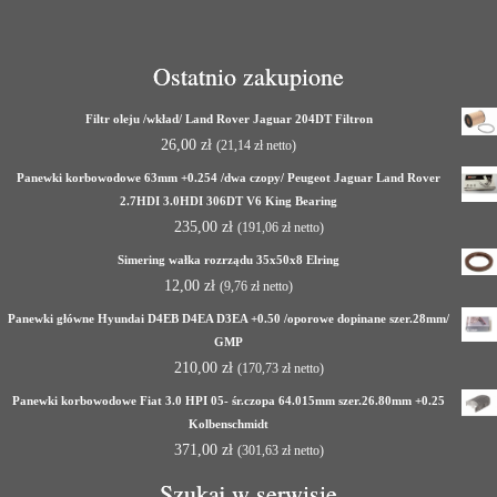
Ostatnio zakupione
Filtr oleju /wkład/ Land Rover Jaguar 204DT Filtron
26,00
zł
(
21,14
zł
netto)
Panewki korbowodowe 63mm +0.254 /dwa czopy/ Peugeot Jaguar Land Rover
2.7HDI 3.0HDI 306DT V6 King Bearing
235,00
zł
(
191,06
zł
netto)
Simering wałka rozrządu 35x50x8 Elring
12,00
zł
(
9,76
zł
netto)
Panewki główne Hyundai D4EB D4EA D3EA +0.50 /oporowe dopinane szer.28mm/
GMP
210,00
zł
(
170,73
zł
netto)
Panewki korbowodowe Fiat 3.0 HPI 05- śr.czopa 64.015mm szer.26.80mm +0.25
Kolbenschmidt
371,00
zł
(
301,63
zł
netto)
Szukaj w serwisie