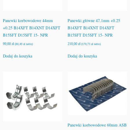
Panewki korbowodowe 44mm
Panewki główne 47.1mm +0.25
+0.25 B14XFT B14XNT D14XFT
B14XFT B14XNT D14XFT
B15SFT D15SFT 15- NPR
B15SFT D15SFT 15- NPR
99,00
zł
210,00
zł
(
80,49
zł
netto)
(
170,73
zł
netto)
Dodaj do koszyka
Dodaj do koszyka
Panewki korbowodowe 60mm ASB