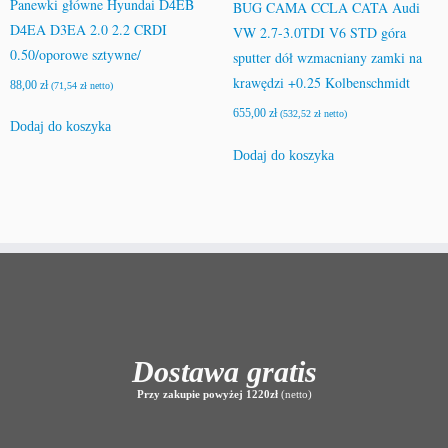
Panewki główne Hyundai D4EB
BUG CAMA CCLA CATA Audi
D4EA D3EA 2.0 2.2 CRDI
VW 2.7-3.0TDI V6 STD góra
0.50/oporowe sztywne/
sputter dół wzmacniany zamki na
krawędzi +0.25 Kolbenschmidt
88,00
zł
(
71,54
zł
netto)
655,00
zł
(
532,52
zł
netto)
Dodaj do koszyka
Dodaj do koszyka
Dostawa gratis
Przy zakupie powyżej 1220zł
(netto)