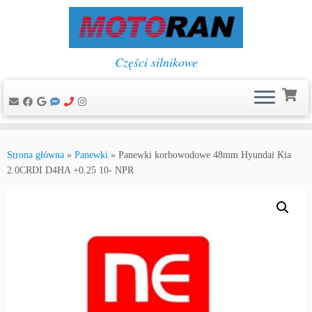
Części silnikowe
Przejdź
do
Strona główna
»
Panewki
»
Panewki korbowodowe 48mm Hyundai Kia
treści
2.0CRDI D4HA +0.25 10- NPR