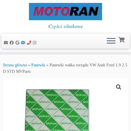
Części silnikowe
Przejdź
do
Strona główna
»
Panewki
»
Panewki wałka rorządu VW Audi Ford 1.9 2.5
treści
D STD MVParts