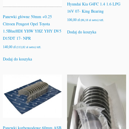
Hyundai Kia G4FC 1.4 1.6 LPG
16V 07- King Bearing
Panewki główne 50mm +0.25
106,00
zł
szt.
(
86,18
zł
netto)
Citroen Peugeot Opel Toyota
1.5BlueHDI YHW YHZ YHY DV5
Dodaj do koszyka
D15DT 17- NPR
140,00
zł
szt.
(
113,82
zł
netto)
Dodaj do koszyka
Panewki korbowodowe 60mm ASB