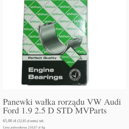
Panewki wałka rorządu VW Audi
Ford 1.9 2.5 D STD MVParts
65,00
zł
szt.
(
52,85
zł
netto)
Cena jednostkowa
216,67
zł
/
kg