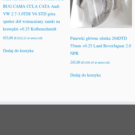
BUG CAMA CCLA CATA Audi
VW 2.7-3.0TDI V6 STD góra
sputter dół wzmacniany zamki na
krawędzi +0.25 Kolbenschmidt
Panewki główne silnika 204DTD
655,00
zł
szt.
(
532,52
zł
netto)
55mm +0.25 Land RoverJaguar 2.0
Dodaj do koszyka
NPR
245,00
zł
szt.
(
199,19
zł
netto)
Dodaj do koszyka