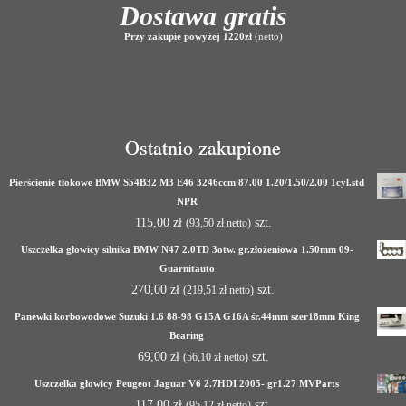
Dostawa gratis
Przy zakupie powyżej 1220zł
(netto)
Ostatnio zakupione
Pierścienie tłokowe BMW S54B32 M3 E46 3246ccm 87.00 1.20/1.50/2.00 1cyl.std
NPR
115,00
zł
szt.
(
93,50
zł
netto)
Uszczelka głowicy silnika BMW N47 2.0TD 3otw. gr.złożeniowa 1.50mm 09-
Guarnitauto
270,00
zł
szt.
(
219,51
zł
netto)
Panewki korbowodowe Suzuki 1.6 88-98 G15A G16A śr.44mm szer18mm King
Bearing
69,00
zł
szt.
(
56,10
zł
netto)
Uszczelka głowicy Peugeot Jaguar V6 2.7HDI 2005- gr1.27 MVParts
117,00
zł
szt.
(
95,12
zł
netto)