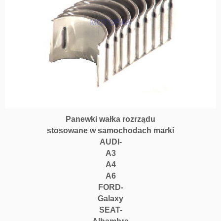
Panewki wałka rozrządu
stosowane w samochodach marki
AUDI-
A3
A4
A6
FORD-
Galaxy
SEAT-