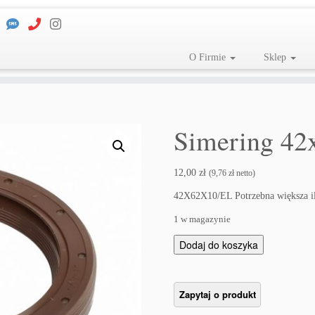
O Firmie
Sklep
Simering 42
12,00
zł
(
9,76
zł
netto)
42X62X10/EL Potrzebna większa i
1 w magazynie
i
Dodaj do koszyka
l
o
ś
ć