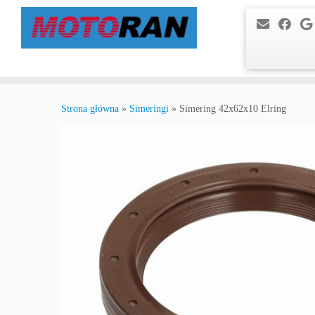
Przejdź
do
Strona główna
»
Simeringi
»
Simering 42x62x10 Elring
treści