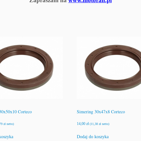
Zapraszam na
www.motoran.pl
g
30x50x10 Corteco
Simering 30x47x8 Corteco
14,00
zł
,79
zł
netto)
(
11,38
zł
netto)
koszyka
Dodaj do koszyka