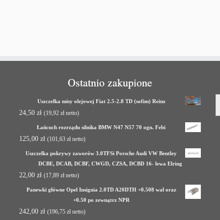
Ostatnio zakupione
Uszczelka misy olejowej Fiat 2.5-2.8 TD (sofim) Reinz
24,50
zł
(
19,92
zł
netto)
Łańcuch rozrządu silnika BMW N47 N57 70 ogn. Febi
125,00
zł
(
101,63
zł
netto)
Uszczelka pokrywy zaworów 3.0TFSi Porsche Audi VW Bentley
DCBE, DCAB, DCBF, CWGD, CZSA, DCBD 16- lewa Elring
22,00
zł
(
17,89
zł
netto)
Panewki główne Opel Insignia 2.0TD A20DTH +0.508 wał oraz
+0.50 po zewnątrz NPR
242,00
zł
(
196,75
zł
netto)