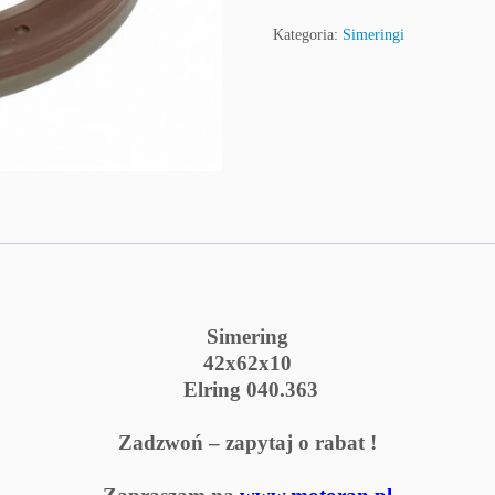
S
i
Kategoria:
Simeringi
m
e
r
i
n
g
4
2
x
6
2
x
Simering
1
42x62x10
0
Elring 040.363
E
l
Zadzwoń – zapytaj o rabat !
r
i
n