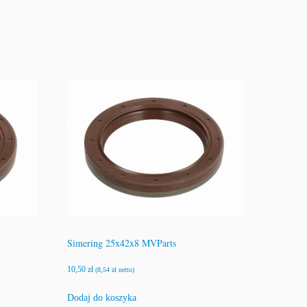
Simering 25x42x8 MVParts
10,50
zł
(
8,54
zł
netto)
Dodaj do koszyka