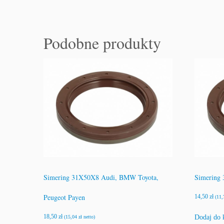
Podobne produkty
Simering 31X50X8 Audi, BMW Toyota,
Simering 
Peugeot Payen
14,50
zł
(
11
18,50
zł
Dodaj do 
(
15,04
zł
netto)