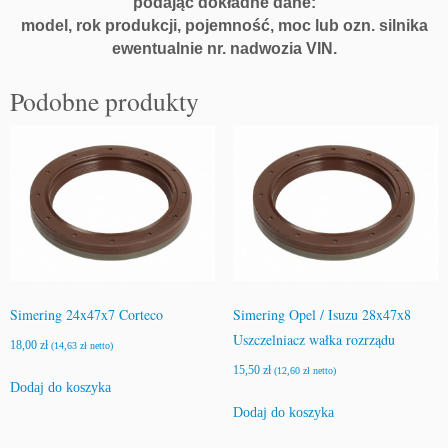
podając dokładne dane:
model, rok produkcji, pojemność, moc lub ozn. silnika
ewentualnie nr. nadwozia VIN.
Podobne produkty
Simering 24x47x7 Corteco
Simering Opel / Isuzu 28x47x8
Uszczelniacz wałka rozrządu
18,00
zł
(
14,63
zł
netto)
15,50
zł
(
12,60
zł
netto)
Dodaj do koszyka
Dodaj do koszyka