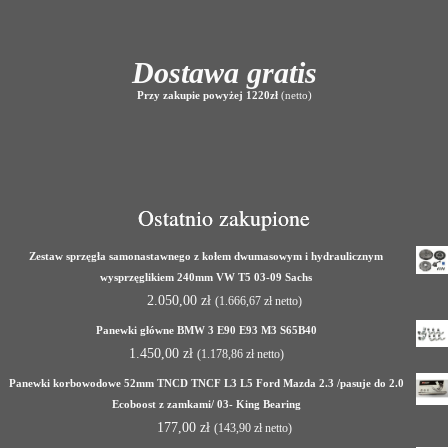
Dostawa gratis
Przy zakupie powyżej 1220zł
(netto)
Ostatnio zakupione
Zestaw sprzęgła samonastawnego z kołem dwumasowym i hydraulicznym
wysprzęglikiem 240mm VW T5 03-09 Sachs
2.050,00
zł
(
1.666,67
zł
netto)
Panewki główne BMW 3 E90 E93 M3 S65B40
1.450,00
zł
(
1.178,86
zł
netto)
Panewki korbowodowe 52mm TNCD TNCF L3 L5 Ford Mazda 2.3 /pasuje do 2.0
Ecoboost z zamkami/ 03- King Bearing
177,00
zł
(
143,90
zł
netto)