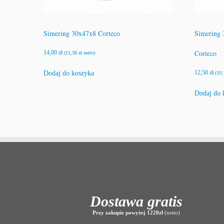
Simering 30x47x8 Corteco
Simering 
Corteco
14,00
zł
(
11,38
zł
netto)
12,50
zł
Dodaj do koszyka
(
10
Dodaj do 
Dostawa gratis
Przy zakupie powyżej 1220zł
(netto)