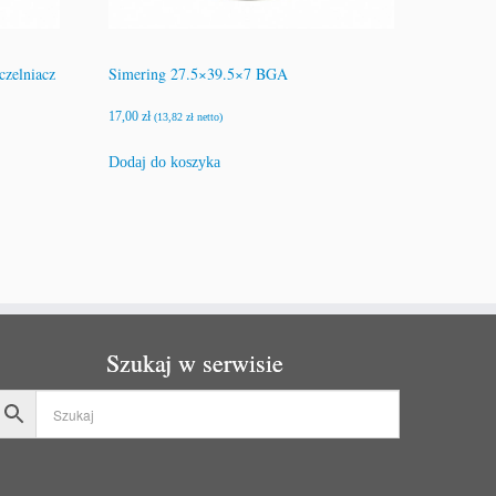
czelniacz
Simering 27.5×39.5×7 BGA
17,00
zł
(
13,82
zł
netto)
Dodaj do koszyka
Szukaj w serwisie