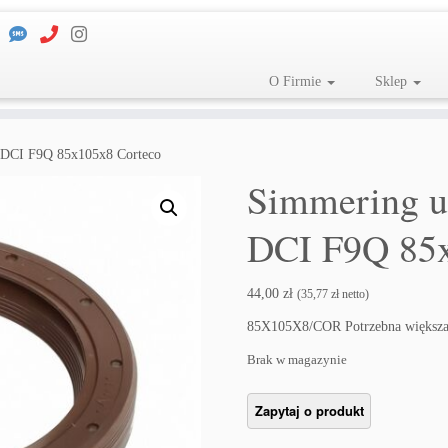
O Firmie
Sklep
9 DCI F9Q 85x105x8 Corteco
Simmering us
DCI F9Q 85x
44,00
zł
(
35,77
zł
netto)
85X105X8/COR Potrzebna większa
Brak w magazynie