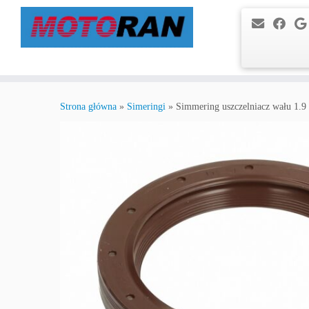
Przejdź
do
Strona główna
»
Simeringi
»
Simmering uszczelniacz wału 1.
treści