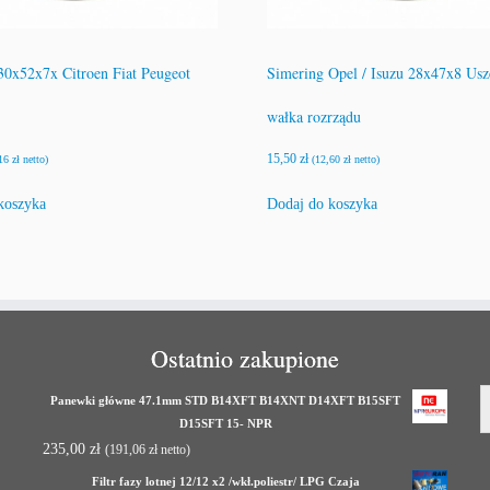
30x52x7x Citroen Fiat Peugeot
Simering Opel / Isuzu 28x47x8 Usz
wałka rozrządu
15,50
zł
,16
zł
netto)
(
12,60
zł
netto)
koszyka
Dodaj do koszyka
Ostatnio zakupione
Panewki główne 47.1mm STD B14XFT B14XNT D14XFT B15SFT
D15SFT 15- NPR
235,00
zł
(
191,06
zł
netto)
Filtr fazy lotnej 12/12 x2 /wkł.poliestr/ LPG Czaja