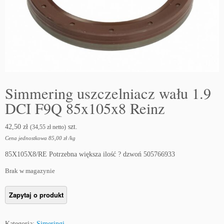
Simmering uszczelniacz wału 1.9
DCI F9Q 85x105x8 Reinz
42,50
zł
szt.
(
34,55
zł
netto)
Cena jednostkowa
85,00
zł
/
kg
85X105X8/RE Potrzebna większa ilość ? dzwoń 505766933
Brak w magazynie
Kategoria:
Simeringi