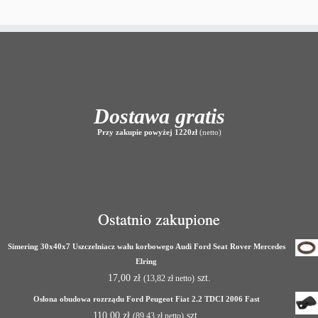
Dostawa gratis
Przy zakupie powyżej 1220zł
(netto)
Ostatnio zakupione
Simering 30x40x7 Uszczelniacz wału korbowego Audi Ford Seat Rover Mercedes
Elring
17,00
zł
szt.
(
13,82
zł
netto)
Osłona obudowa rozrządu Ford Peugeot Fiat 2.2 TDCI 2006 Fast
110,00
zł
szt.
(
89,43
zł
netto)