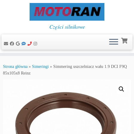
Części silnikowe
Przejdź
do
Strona główna
»
Simeringi
»
Simmering uszczelniacz wału 1.9 DCI F9Q
treści
85x105x8 Reinz