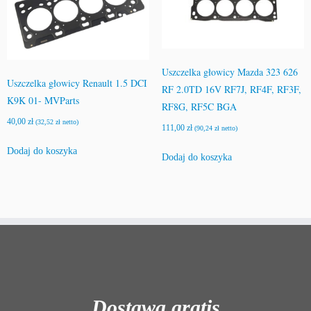
Uszczelka głowicy Mazda 323 626
Uszczelka głowicy Renault 1.5 DCI
RF 2.0TD 16V RF7J, RF4F, RF3F,
K9K 01- MVParts
RF8G, RF5C BGA
40,00
zł
(
32,52
zł
netto)
111,00
zł
(
90,24
zł
netto)
Dodaj do koszyka
Dodaj do koszyka
Dostawa gratis