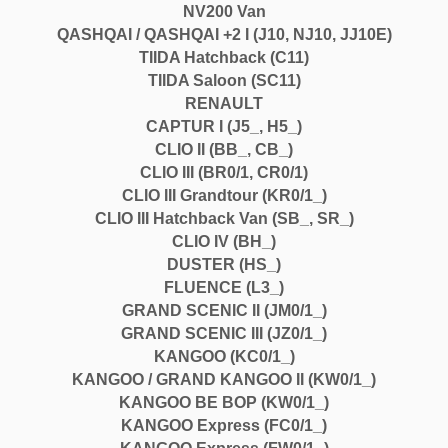
NV200 Van
QASHQAI / QASHQAI +2 I (J10, NJ10, JJ10E)
TIIDA Hatchback (C11)
TIIDA Saloon (SC11)
RENAULT
CAPTUR I (J5_, H5_)
CLIO II (BB_, CB_)
CLIO III (BR0/1, CR0/1)
CLIO III Grandtour (KR0/1_)
CLIO III Hatchback Van (SB_, SR_)
CLIO IV (BH_)
DUSTER (HS_)
FLUENCE (L3_)
GRAND SCENIC II (JM0/1_)
GRAND SCENIC III (JZ0/1_)
KANGOO (KC0/1_)
KANGOO / GRAND KANGOO II (KW0/1_)
KANGOO BE BOP (KW0/1_)
KANGOO Express (FC0/1_)