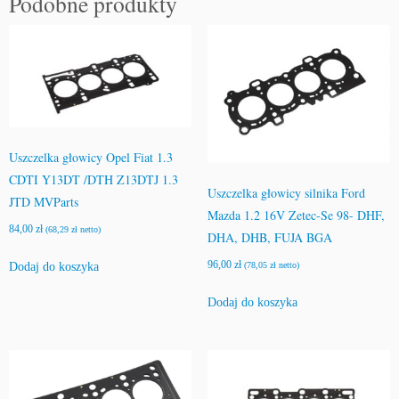
Podobne produkty
Uszczelka głowicy Opel Fiat 1.3
CDTI Y13DT /DTH Z13DTJ 1.3
Uszczelka głowicy silnika Ford
JTD MVParts
Mazda 1.2 16V Zetec-Se 98- DHF,
84,00
zł
(
68,29
zł
netto)
DHA, DHB, FUJA BGA
96,00
zł
Dodaj do koszyka
(
78,05
zł
netto)
Dodaj do koszyka