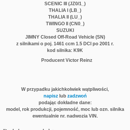
SCENIC III (JZ0/1_)
THALIA I (LB_)
THALIA II (LU_)
TWINGO II (CN0_)
SUZUKI
JIMNY Closed Off-Road Vehicle (SN)
z silnikami o poj. 1461 ccm 1.5 DCI po 2001 r.
kod silnika: K9K
Producent Victor Reinz
W przypadku jakichkolwiek wątpliwości,
napisz
lub
zadzwoń
podając dokładne dane:
model, rok produkcji, pojemność, moc lub ozn. silnika
ewentualnie nr. nadwozia VIN.