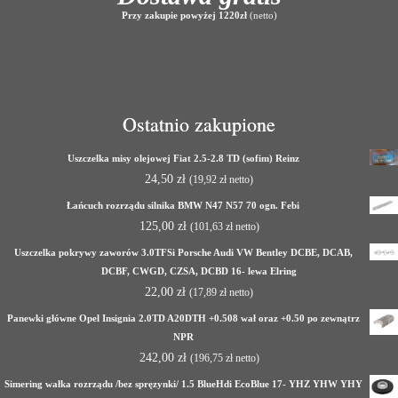
Przy zakupie powyżej 1220zł
(netto)
Ostatnio zakupione
Uszczelka misy olejowej Fiat 2.5-2.8 TD (sofim) Reinz
24,50
zł
(
19,92
zł
netto)
Łańcuch rozrządu silnika BMW N47 N57 70 ogn. Febi
125,00
zł
(
101,63
zł
netto)
Uszczelka pokrywy zaworów 3.0TFSi Porsche Audi VW Bentley DCBE, DCAB,
DCBF, CWGD, CZSA, DCBD 16- lewa Elring
22,00
zł
(
17,89
zł
netto)
Panewki główne Opel Insignia 2.0TD A20DTH +0.508 wał oraz +0.50 po zewnątrz
NPR
242,00
zł
(
196,75
zł
netto)
Simering wałka rozrządu /bez spręzynki/ 1.5 BlueHdi EcoBlue 17- YHZ YHW YHY