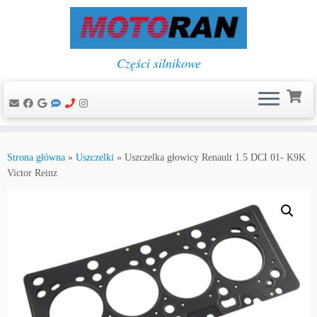
Części silnikowe
Przejdź
do
Strona główna
»
Uszczelki
»
Uszczelka głowicy Renault 1.5 DCI 01- K9K
treści
Victor Reinz