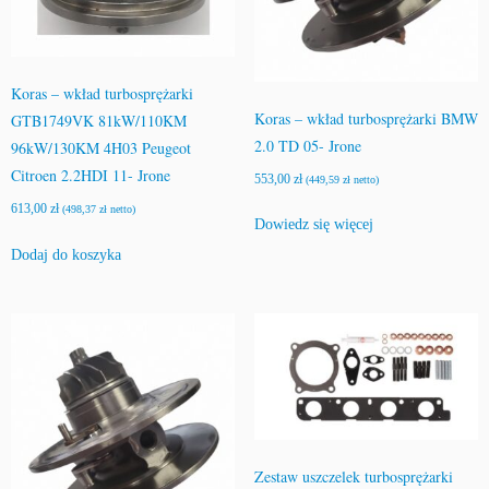
Koras – wkład turbosprężarki
Koras – wkład turbosprężarki BMW
GTB1749VK 81kW/110KM
2.0 TD 05- Jrone
96kW/130KM 4H03 Peugeot
Citroen 2.2HDI 11- Jrone
553,00
zł
(
449,59
zł
netto)
613,00
zł
(
498,37
zł
netto)
Dowiedz się więcej
Dodaj do koszyka
Zestaw uszczelek turbosprężarki