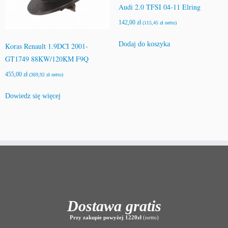
Audi 2.0 TFSI 04-11 Elring
142,00
zł
(
115,45
zł
netto)
Dodaj do koszyka
Koras Renault 1.9DCI 2001-
GT1749 88KW/120KM F9Q
455,00
zł
(
369,92
zł
netto)
Dowiedz się więcej
Dostawa gratis
Przy zakupie powyżej 1220zł
(netto)