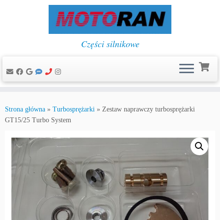
Części silnikowe
Przejdź
do
Strona główna
»
Turbosprężarki
»
Zestaw naprawczy turbosprężarki
treści
GT15/25 Turbo System