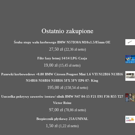
Ostatnio zakupione
Śruba stopy wału korbowego BMW N57D30A M10x1.5/85mm OE
27,50
zł
(
22,36
zł
netto)
Filtr fazy lotnej 14/14 LPG Czaja
19,00
zł
(
15,45
zł
netto)
Panewki korbowodowe +0.80 BMW Citroen Peugeot Mini 1.6 VTI N12B16 N13B16
N14B16 N16B16 N18B16 5FX 5FV EP6 07- King
195,00
zł
(
158,54
zł
netto)
Uszczelka pokrywy zaworów /zestaw/ silnik BMW N47 04-15 F21 E91 F36 R55 T27
Victor Reinz
97,00
zł
(
78,86
zł
netto)
Bezpiecznik płytkowy 25A UNIVAL
1,50
zł
(
1,22
zł
netto)