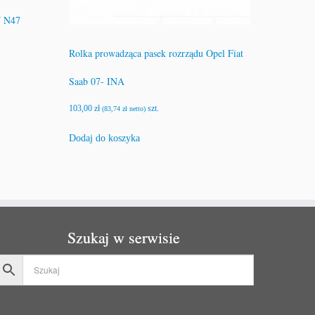
W N47
Rolka prowadząca pasek rozrządu Opel Fiat
Saab 07- INA
103,00
zł
szt.
(
83,74
zł
netto)
Dodaj do koszyka
Szukaj w serwisie