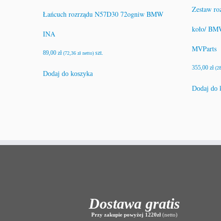
Zestaw ro
Łańcuch rozrządu N57D30 72ogniw BMW
koło/ BM
INA
MVParts
89,00
zł
szt.
(
72,36
zł
netto)
355,00
zł
(
2
Dodaj do koszyka
Dodaj do 
Dostawa gratis
Przy zakupie powyżej 1220zł
(netto)