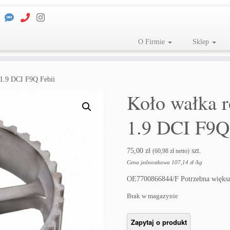
O Firmie
Sklep
 1.9 DCI F9Q Febii
Koło wałka 
1.9 DCI F9Q
75,00
zł
szt.
(
60,98
zł
netto)
Cena jednostkowa
107,14
zł
/
kg
OE7700866844/F Potrzebna większ
Brak w magazynie