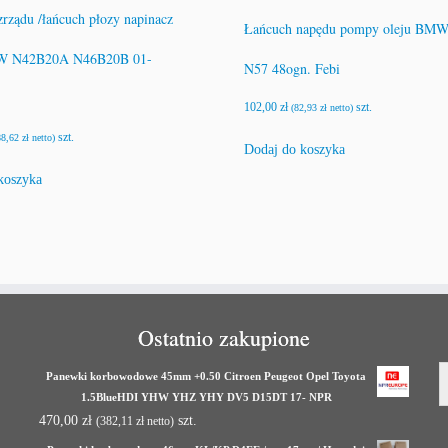
zrządu /łańcuch płozy napinacz
Łańcuch napędu pompy oleju BM
W N42B20A N46B20B 01-
N57 48ogn. Febi
102,00
zł
szt.
(
82,93
zł
netto)
szt.
88,62
zł
netto)
Dodaj do koszyka
koszyka
Ostatnio zakupione
Panewki korbowodowe 45mm +0.50 Citroen Peugeot Opel Toyota
1.5BlueHDI YHW YHZ YHY DV5 D15DT 17- NPR
470,00
zł
szt.
(
382,11
zł
netto)